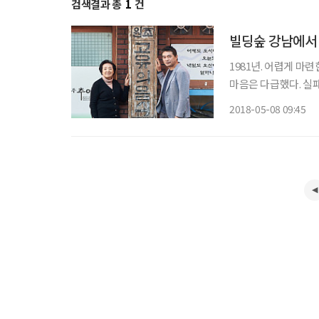
검색결과 총
1
건
빌딩숲 강남에서 
1981년. 어렵게 마
마음은 다급했다. 실패
다”고 호언장담하던 점
2018-05-08 09:45
어림도 없었다. 복덕