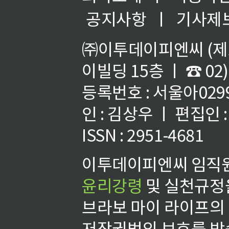
공지사항
ㅣ
기사제
㈜이투데이피엔씨 (제호
이빌딩 15층 ㅣ ☎ 02)
등록번호 : 서울아02992
인 : 김상우 ㅣ 편집인
ISSN : 2951-4681
이투데이피엔씨 임직원
윤리강령
및 실천규정을
브라보 마이 라이프의
저작권법의 보호를 받