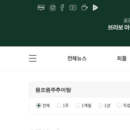
전체뉴스
피플
전체
1주
1개월
1년
직