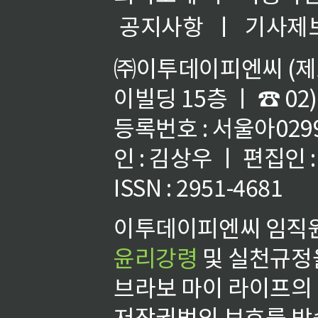
공지사항
ㅣ
기사제
㈜이투데이피엔씨 (제호
이빌딩 15층 ㅣ ☎ 02)
등록번호 : 서울아02992
인 : 김상우 ㅣ 편집인
ISSN : 2951-4681
이투데이피엔씨 임직원
윤리강령
및 실천규정을
브라보 마이 라이프의
저작권법의 보호를 받