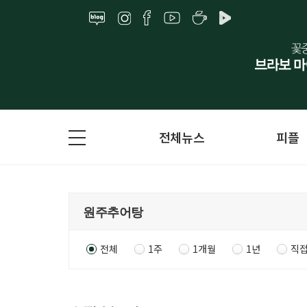
전체뉴스
피플
전체
1주
1개월
1년
직