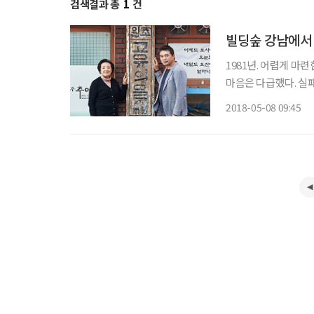
검색결과 총
1
건
빌딩숲 강남에서 
1981년. 어렵게 마
마음은 다급했다. 실패
다”고 호언장담하던 점
2018-05-08 09:45
어림도 없었다. 복덕