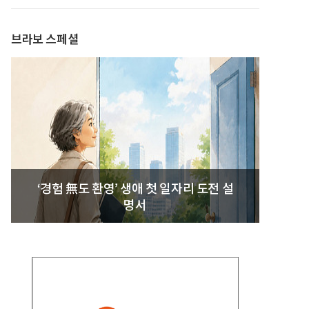
발간
브라보 스페셜
‘경험 無도 환영’ 생애 첫 일자리 도전 설
명서