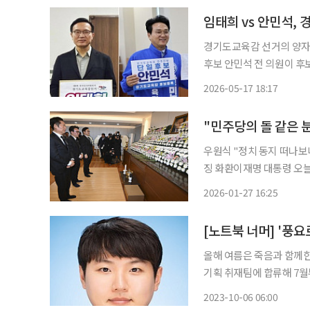
경기도교육감 선거의 양자
후보 안민석 전 의원이 후보
다. 26일에는 선거 전 유일한 방송토론이 예정돼 있어, 160만 학생의 교육방향을 놓고 벌이는
2026-05-17 18:17
진검승
"민주당의 돌 같은 
우원식 "정치 동지 떠나보
징 화환이재명 대통령 오늘 중 빈소 방문 고(故) 이해찬 전
병원 장례식장에 27일 정
2026-01-27 16:25
인사들이 차분히 빈소를 찾
[노트북 너머] '풍요
올해 여름은 죽음과 함께한
기획 취재팀에 합류해 7월
내려가 임종체험을 했고,
2023-10-06 06:00
났다. 이 외에도 ‘생전 장