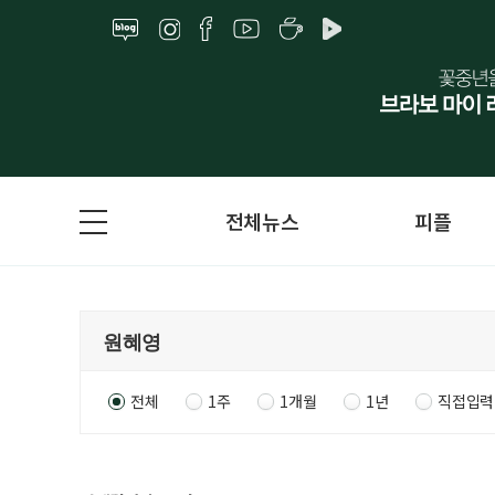
전체뉴스
피플
전체
1주
1개월
1년
직접입력