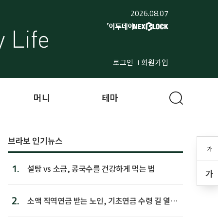
2026.08.07
로그인
회원가입
머니
테마
브라보 인기뉴스
가
1.
설탕 vs 소금, 콩국수를 건강하게 먹는 법
가
2.
소액 직역연금 받는 노인, 기초연금 수령 길 열린
다