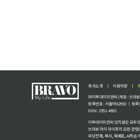
회사소개
ㅣ
이용약관
ㅣ
㈜이투데이피엔씨 (제호 : 브라보 마
등록번호 : 서울아02992 ㅣ 등록일자
ISSN : 2951-4681
이투데이피엔씨 임직원은 모두의
브라보 마이 라이프의 모든 콘텐
무단전재, 복사, 재배포, AI학습