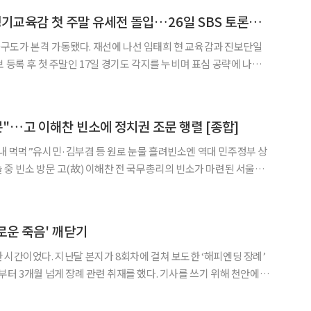
임태희 vs 안민석, 경기교육감 첫 주말 유세전 돌입…26일 SBS 토론서 진검승부
◀
▶
구도가 본격 가동됐다. 재선에 나선 임태희 현 교육감과 진보단일
 등록 후 첫 주말인 17일 경기도 각지를 누비며 표심 공략에 나섰
부가 임박했다. 17일 이투데이 취재를 종합하면, 임태희 후보는 이날 오후
분"…고 이해찬 빈소에 정치권 조문 행렬 [종합]
내 먹먹”유시민·김부겸 등 원로 눈물 흘려빈소엔 역대 민주정부 상
 국무총리의 빈소가 마련된 서울대
치권 인사들의 조문이 이어졌다. 고인과 오랜 정치적 인연을 맺어온
았고 이 전 총리의 정치 여정을 되짚는 발언도 잇따랐다.
로운 죽음' 깨닫기
 시간이었다. 지난달 본지가 8회차에 걸쳐 보도한 ‘해피엔딩 장례’
부터 3개월 넘게 장례 관련 취재를 했다. 기사를 쓰기 위해 천안에
 의정부에 있는 을지대병원에서 장례지도학과 교수와 학생들을 만
례식’을 계획 중인 전직 국회의원, 반려견 옆에 묻히고 싶