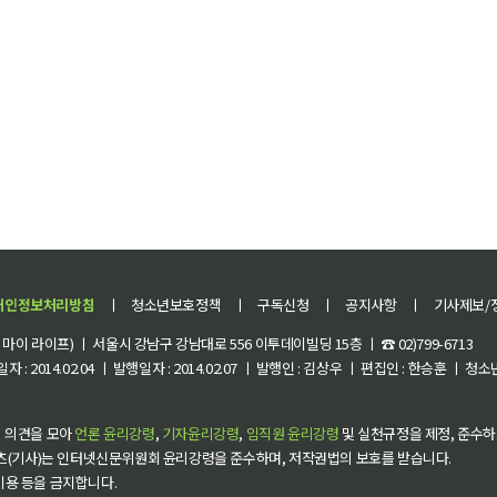
개인정보처리방침
ㅣ
청소년보호정책
ㅣ
구독신청
ㅣ
공지사항
ㅣ
기사제보/
이 라이프) ㅣ 서울시 강남구 강남대로 556 이투데이빌딩 15층 ㅣ ☎ 02)799-6713
 : 2014.02.04 ㅣ 발행일자 : 2014.02.07 ㅣ 발행인 : 김상우 ㅣ 편집인 : 한승훈 ㅣ
 의견을 모아
언론 윤리강령
,
기자윤리강령
,
임직원 윤리강령
및 실천규정을 제정, 준수하
츠(기사)는 인터넷신문위원회 윤리강령을 준수하며, 저작권법의 보호를 받습니다.
 이용 등을 금지합니다.