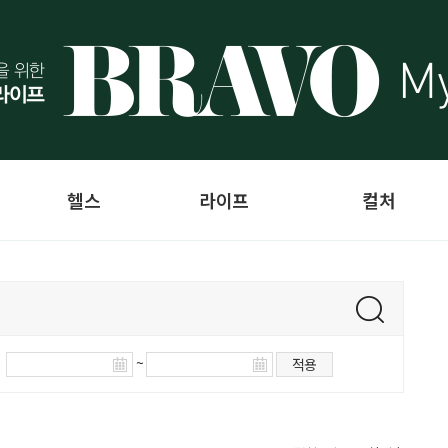
헬스
라이프
컬처
~
적용