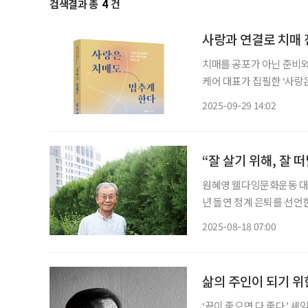
검색결과 총
4
건
사랑과 연결로 치매 
치매를 공포가 아닌 준비와
케어 대표가 집필한 ‘사랑
잡고, 누구나 실천할 수 있는 감정 
2025-09-29 14:02
되며, 치매를 두려움의 질
“잘 살기 위해, 잘 
원혜영 웰다잉문화운동 대표
년 돌연 정계 은퇴를 선언한
포가 아닌 품위 있는 마무리
2025-08-18 07:00
잉’이라는 단어를 세상에 
삶의 주인이 되기 위
‘끝이 좋으면 다 좋다.’