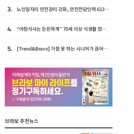
3.
노인일자리 안전관리 강화, 안전전담인력 613명
첫 배치
4.
“아침식사는 든든하게” 70세 이상 식생활 점수
가장 높아
5.
[Trend&Bravo] 거절 못 하는 시니어가 끊어야
할 행동 5
브라보 추천뉴스