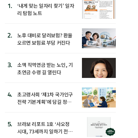
1.
‘내게 맞는 일자리 찾기’ 일자
리 탐험 노트
2.
노후 대비로 달러보험? 환율
오르면 보험료 부담 커진다
3.
소액 직역연금 받는 노인, 기
초연금 수령 길 열린다
4.
초고령사회 ‘제1차 국가인구
전략 기본계획’에 담길 정책
은
5.
브라보 리포트 1호 ‘사오정
시대, 73세까지 일하기 전략’