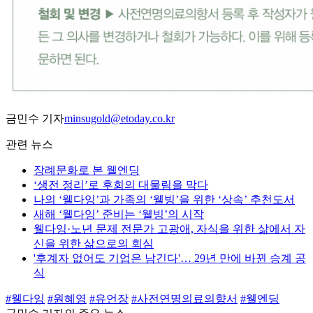
금민수 기자
minsugold@etoday.co.kr
관련 뉴스
장례문화로 본 웰엔딩
‘생전 정리’로 후회의 대물림을 막다
나의 ‘웰다잉’과 가족의 ‘웰빙’을 위한 ‘상속’ 추천도서
새해 ‘웰다잉’ 준비는 ‘웰빙’의 시작
웰다잉·노년 문제 전문가 고광애, 자식을 위한 삶에서 자
신을 위한 삶으로의 회심
'후계자 없어도 기업은 남긴다'… 29년 만에 바뀐 승계 공
식
#웰다잉
#원혜영
#유언장
#사전연명의료의향서
#웰엔딩