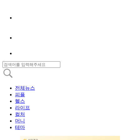
전체뉴스
피플
헬스
라이프
컬처
머니
테마