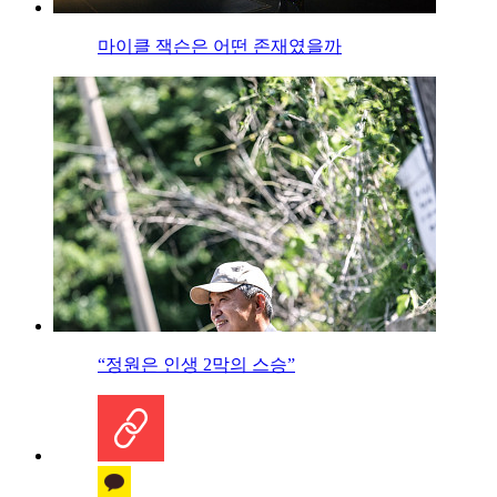
마이클 잭슨은 어떤 존재였을까
“정원은 인생 2막의 스승”