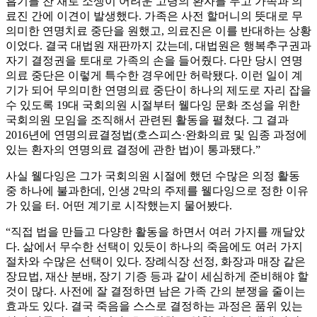
흡기를 찬 채로 소생이 어려운 고령의 환자를 두고 가족과 의
료진 간에 이견이 발생했다. 가족은 사전 할머니의 뜻대로 무
의미한 연명치료 중단을 원했고, 의료진은 이를 반대하는 상황
이었다. 결국 대법원 재판까지 갔는데, 대법원은 행복추구권과
자기 결정권을 토대로 가족의 손을 들어줬다. 다만 당시 연명
의료 중단은 이렇게 특수한 경우에만 허락됐다. 이런 일이 계
기가 되어 무의미한 연명의료 중단이 하나의 제도로 자리 잡을
수 있도록 19대 국회의원 시절부터 웰다잉 문화 조성을 위한
국회의원 모임을 조직해서 관련된 활동을 펼쳤다. 그 결과
2016년에 연명의료결정법(호스피스·완화의료 및 임종 과정에
있는 환자의 연명의료 결정에 관한 법)이 통과됐다.”
사실 웰다잉은 그가 국회의원 시절에 했던 수많은 의정 활동
중 하나에 불과한데, 인생 2막의 주제를 웰다잉으로 정한 이유
가 있을 터. 어떤 계기로 시작했는지 물어봤다.
“직접 법을 만들고 다양한 활동을 하면서 여러 가지를 깨달았
다. 삶에서 무수한 선택이 있듯이 하나의 죽음에도 여러 가지
절차와 수많은 선택이 있다. 장례식장 선정, 화장과 매장 같은
장묘법, 재산 분배, 장기 기증 등과 같이 세심하게 준비해야 할
것이 많다. 사전에 잘 결정하면 남은 가족 간의 분쟁을 줄이는
효과도 있다. 결국 죽음을 스스로 결정하는 과정은 품위 있는