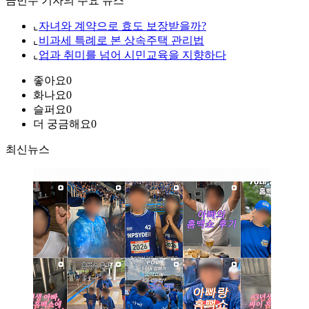
금민수 기자의 주요 뉴스
⌞
자녀와 계약으로 효도 보장받을까?
⌞
비과세 특례로 본 상속주택 관리법
⌞
업과 취미를 넘어 시민교육을 지향하다
좋아요
0
화나요
0
슬퍼요
0
더 궁금해요
0
최신뉴스