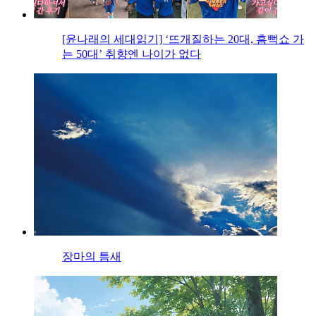
[윤나래의 세대읽기] ‘뜨개질하는 20대, 흠뻑쇼 가
는 50대’ 취향엔 나이가 없다
장마의 틈새