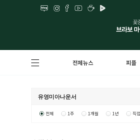
전체뉴스
피플
전체
1주
1개월
1년
직