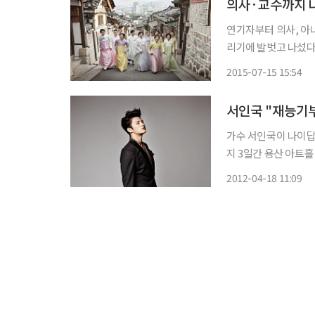
의사·교수까지 나
연기자부터 의사, 아
리기에 발벗고 나섰다. 도심 속 전통의 모습을 간직한 ‘북촌 한옥마을’에 이들이 한복을
나타나자 주변의 외국
2015-07-15 15:54
담아내기에 여념 없었다
서인국 "재능기부
가수 서인국이 나이답지않게 성숙한
지 3일간 용산 아트
대한 의견을 전했다. 서인국은 “도움이라는 것을 너무 크게 생각한다면 오히려 어려울 것 같
2012-04-18 11:09
다. 사소한 일이라도 