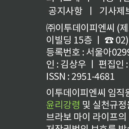
공지사항
ㅣ
기사제
㈜이투데이피엔씨 (제호
이빌딩 15층 ㅣ ☎ 02)
등록번호 : 서울아02992
인 : 김상우 ㅣ 편집인
ISSN : 2951-4681
이투데이피엔씨 임직원
윤리강령
및 실천규정을
브라보 마이 라이프의
저작권법의 보호를 받