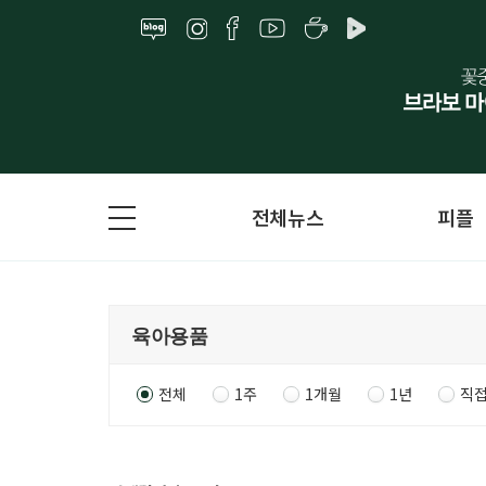
전체뉴스
피플
전체
1주
1개월
1년
직