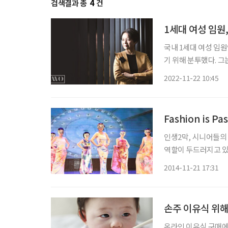
검색결과 총
4
건
1세대 여성 임원
국내 1세대 여성 임원
기 위해 분투했다. 그
기업의 혁신과 변화를
2022-11-22 10:45
연과 코칭을 통해 성
Fashion is 
인생2막, 시니어들의
역할이 두드러지고 있고 그 수요도 
물론 늦지 않았다. 
2014-11-21 17:31
손주 이유식 위해
온라인 이유식 구매에 조부모들의 바람