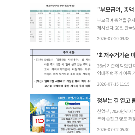
"부모급여, 총액
부모급여 총액을 유지
제시됐다. 20일 한국보건사회연구원(보사연)에 따르면, 보사연이 발행하는 ‘이슈앤포커스’
최신호에 이 같은 내용
2026-07-20 09:38
고서는 ‘부모급여 및
36㎡ 기준에 막혔던 이동 제한 해소 서울시가 저출산 시
임대주택 주거 이동 기
넓은 공공임대주택으로 
2026-07-15 11:15
규제 완화로 공공임대
산업부, 2030년까지
크와 손잡고 영토 확장
K-소비재 중소기업의
2026-07-02 05:30
라’로 적극 활용할 계