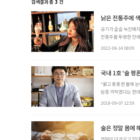
검색결과 총
3
건
낡은 전통주에 
공기가 슬슬 눅진해지
전통주를 투명한 잔에
설명은 덤이다. 더워진
2022-06-14 08:09
국내 1호 ‘술 
“붉고 통통한 볼에 눈
밤중 끼적였다는 한마
붙자 했을지도 모르겠다
2018-09-07 12:59
술 찾아 20여 년간 
술은 정말 몸에 
연말이 다가오고 있다.