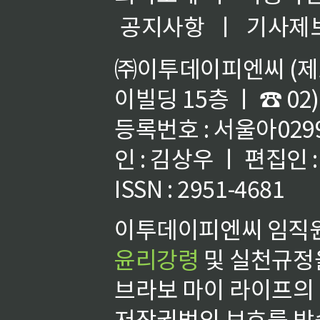
공지사항
ㅣ
기사제
㈜이투데이피엔씨 (제호
이빌딩 15층 ㅣ ☎ 02)
등록번호 : 서울아02992
인 : 김상우 ㅣ 편집인
ISSN : 2951-4681
이투데이피엔씨 임직원
윤리강령
및 실천규정을
브라보 마이 라이프의
저작권법의 보호를 받