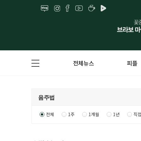
전체뉴스
피플
전체
1주
1개월
1년
직