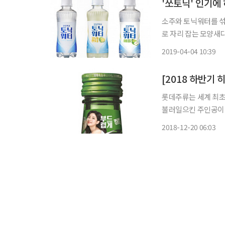
'쏘토닉' 인기에
소주와 토닉워터를 섞어
로 자리 잡는 모양새
는 칵테일 믹서 라인인
2019-04-04 10:39
혔다. 2018년 판매량
롯데주류는 세계 최초
불러일으킨 주인공이다. 2006년 2월 출시된 ‘처음처럼’은 출시 17일 만에 1000만
도 안 돼 1억 병이 
2018-12-20 06:03
돌