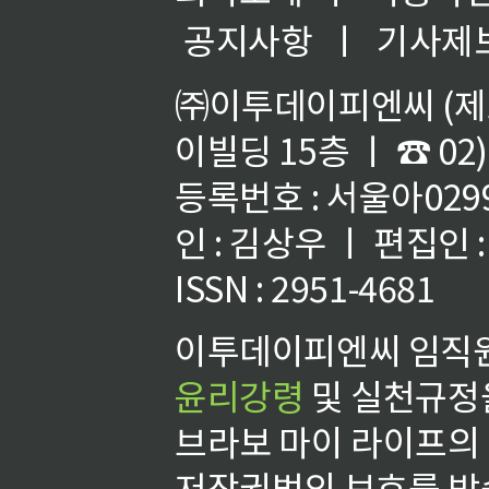
공지사항
ㅣ
기사제
㈜이투데이피엔씨 (제호
이빌딩 15층 ㅣ ☎ 02)
등록번호 : 서울아02992
인 : 김상우 ㅣ 편집인
ISSN : 2951-4681
이투데이피엔씨 임직원
윤리강령
및 실천규정을
브라보 마이 라이프의
저작권법의 보호를 받