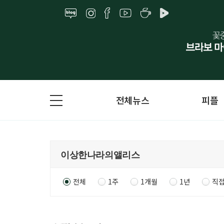
전체뉴스
피플
전체
1주
1개월
1년
직