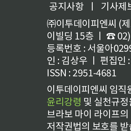
공지사항
ㅣ
기사제
㈜이투데이피엔씨 (제호
이빌딩 15층 ㅣ ☎ 02)
등록번호 : 서울아02992
인 : 김상우 ㅣ 편집인
ISSN : 2951-4681
이투데이피엔씨 임직원
윤리강령
및 실천규정을
브라보 마이 라이프의
저작권법의 보호를 받