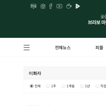
전체뉴스
피플
전체
1주
1개월
1년
직