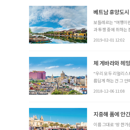
베트남 휴양도시 
보들레르는 “여행이란
과 투쟁 중에 취하는 
니 마음까지 움츠러들
2019-02-01 12:02
체 게바라와 헤밍
“우리 모두 리얼리스트가 되자. 그러나 가슴속엔 불가능한 꿈을 
름답게 하는 건 그 안
사람에게서 나는 향기,
2018-12-06 11:08
리비언 바다…. 쿠바
지중해 품에 안긴
이름 그대로 ‘땅 한