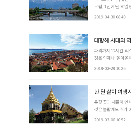
무렵, 1년에 단 70
사람들도 모르는 경우
2019-04-30 08:40
고 싶은데 시간이 없
대항해 시대의 역
파리까지 12시간. 리
것은 언제나 ‘돌아올 
밖의 리스본은 어둠이 
2019-03-29 10:26
생각해보면 살면서 그곳
한 달 살이 여행
온갖 꽃과 새들이 인사
것은 놀랍게도 쥐가 
로 향하고 기타를 맨
2019-03-06 10:52
경. 오늘은 숙소 바로