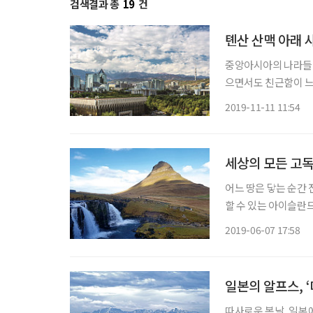
검색결과 총
19
건
톈산 산맥 아래 
중앙아시아의 나라들이
으면서도 친근함이 느
고 6시간 반이면 닿
2019-11-11 11:54
문화관광 중심지다. 
사
세상의 모든 고독
어느 땅은 닿는 순간 
할 수 있는 아이슬란
신선한 공기를 들이마
2019-06-07 17:58
선 목장에서 꼬물꼬물
일본의 알프스, 
따사로운 봄날, 일본