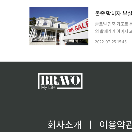
돈줄 막히자 부
글로벌 긴축 기조로 
의 발빼기가 이어지고 
장이 위축되면서 지
2022-07-25 15:45
나오는 등 부실 경보
전
회사소개
ㅣ
이용약