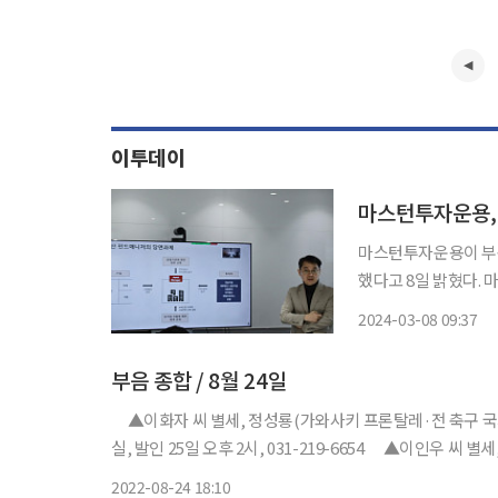
이투데이
마스턴투자운용, 
마스턴투자운용이 부동
했다고 8일 밝혔다. 마스턴투자운용은 ‘ESG 투자의 최근 동향과 부동산 펀드매니저가 할
일’이라는 제목으로 
2024-03-08 09:37
린 서울 서초구 강남
부음 종합 / 8월 24일
▲이화자 씨 별세, 정성룡(가와사키 프론탈레·전 축구 국가대
실, 발인 25일 오후 2시, 031-219-6654 ▲이인우 씨 
원주장례식장 특실, 발인 26일 오전 11시, 033-744-39
2022-08-24 18:10