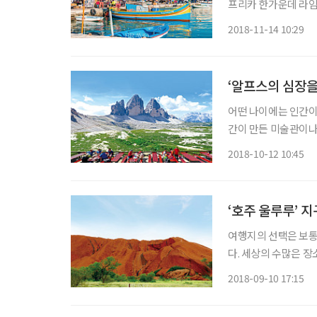
프리카 한가운데 라임
(Malta)’다. 코
2018-11-14 10:29
스톤의 세계가 펼쳐진
‘알프스의 심장을
어떤 나이에는 인간이
간이 만든 미술관이나
다. 아마도 그때부터였
2018-10-12 10:45
한 것은…. 힘든 만큼
‘호주 울루루’ 
여행지의 선택은 보통
다. 세상의 수많은 장
본 영화 ‘세상의 중심
2018-09-10 17:15
어가는 한 소녀가 생의