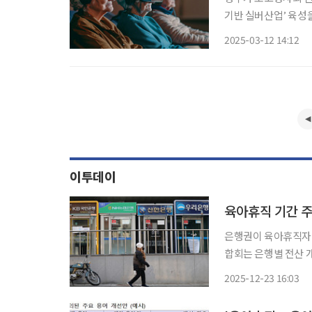
기반 실버산업’ 육성을
상대책회의에서 5대 
2025-03-12 14:12
고령사회위원회에 따르
이투데이
육아휴직 기간 주
은행권이 육아휴직자의 주
합회는 은행별 전산 개
올해 4월 저출산고령
2025-12-23 16:03
금자리론·디딤돌대출 