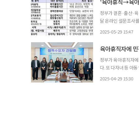
'육아휴직→육아몰
정부가 결혼·출산·육
달 온라인 설문조사를 진행한다. 저출산고령사회위원회는 2
인구비상대책회의를 열
2025-05-29 15:47
장 내 눈치 문화 등
육아휴직자에 민간
정부가 육아휴직자에 
다. 또 다자녀 등 아동 양육가정에
29일 제11차 인구 
2025-04-29 15:30
분양전환형 매입임대