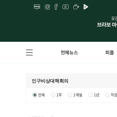
전체뉴스
피플
전체
1주
1개월
1년
직