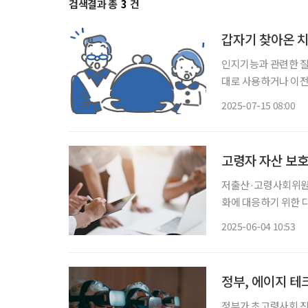
검색결과 총
3
건
갑자기 찾아온 치
인지기능과 관련한 질
대로 사용하거나 이전·
삶의 주도권을 빼앗긴
2025-07-15 08:00
고령자 자산 보호
저출산·고령사회위원회
화에 대응하기 위한 
를 위한 제도 개선, 
2025-06-04 10:53
안
정부, 에이지 테
정부가 초고령사회 진