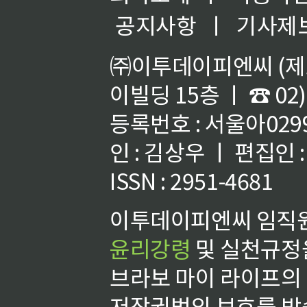
공지사항
ㅣ
기사제
㈜이투데이피엔씨 (제호
이빌딩 15층 ㅣ ☎ 02)
등록번호 : 서울아02992
인 : 김상우 ㅣ 편집인
ISSN : 2951-4681
이투데이피엔씨 임직원
윤리강령
및 실천규정을
브라보 마이 라이프의
저작권법의 보호를 받