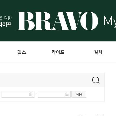
헬스
라이프
컬처
~
적용