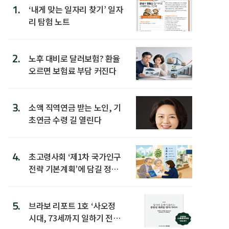
1.
‘내게 맞는 일자리 찾기’ 일자
리 탐험 노트
2.
노후 대비로 달러보험? 환율
오르면 보험료 부담 커진다
3.
소액 직역연금 받는 노인, 기
초연금 수령 길 열린다
4.
초고령사회 ‘제1차 국가인구
전략 기본계획’에 담길 정책
은
5.
브라보 리포트 1호 ‘사오정
시대, 73세까지 일하기 전략’