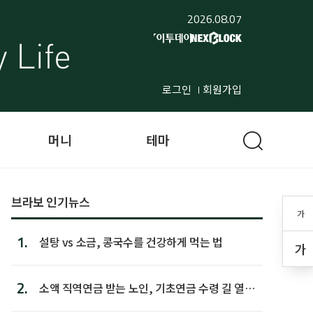
2026.08.07
로그인
회원가입
머니
테마
브라보 인기뉴스
가
1.
설탕 vs 소금, 콩국수를 건강하게 먹는 법
가
2.
소액 직역연금 받는 노인, 기초연금 수령 길 열린
다