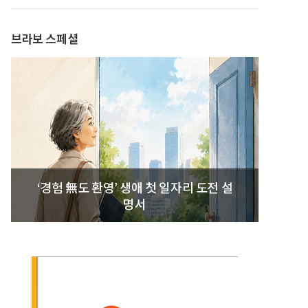
발간
브라보 스페셜
‘경험 無도 환영’ 생애 첫 일자리 도전 설
명서