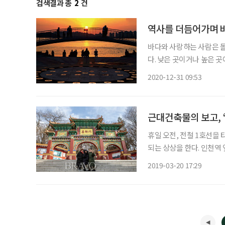
검색결과 총
2
건
역사를 더듬어가며 
바다와 사랑하는 사람은 돌
다. 낮은 곳이거나 높은 
천을 거쳐간 근대 역사를
2020-12-31 09:53
를 걸으면 하루짜리 최고의
근대건축물의 보고, 
휴일 오전, 전철 1호선을
되는 상상을 한다. 인천역 
풍경이 펼쳐지는 상상 말이
2019-03-20 17:29
진 개항기부터 일제강점기