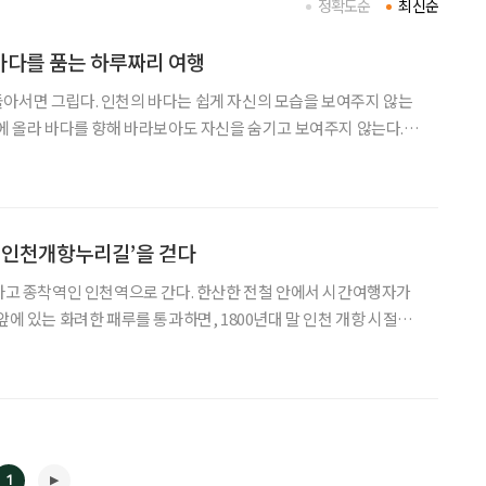
정확도순
최신순
바다를 품는 하루짜리 여행
아서면 그립다. 인천의 바다는 쉽게 자신의 모습을 보여주지 않는
곳에 올라 바다를 향해 바라보아도 자신을 숨기고 보여주지 않는다. 인
 더듬어가며 그리운 바다를 가슴에 품고 차이나타운과 개항장 거리
 힐링 여행이 완성된다. 천천히 걸어도 반나절이면 19세기와 20세
‘인천개항누리길’을 걷다
 타고 종착역인 인천역으로 간다. 한산한 전철 안에서 시간여행자가
앞에 있는 화려한 패루를 통과하면, 1800년대 말 인천 개항 시절의
다. 실제로 패루 너머에 근대건축물이 많이 남아 있다. 그곳에 새겨
까지의 시간을 되짚어보면, 나도 모르게 근대사의 소용
1