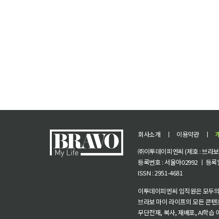
회사소개
ㅣ
이용약관
ㅣ
㈜이투데이피엔씨 (제호 : 브라보 마
등록번호 : 서울아02992 ㅣ 등록일자
ISSN : 2951-4681
이투데이피엔씨 임직원은 모두의
브라보 마이 라이프의 모든 콘텐
무단전재, 복사, 재배포, AI학습