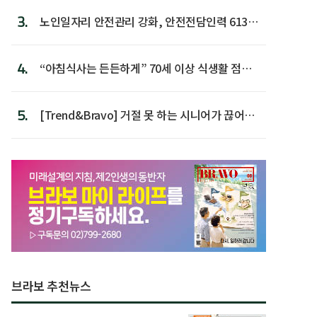
3.
노인일자리 안전관리 강화, 안전전담인력 613명
첫 배치
4.
“아침식사는 든든하게” 70세 이상 식생활 점수
가장 높아
5.
[Trend&Bravo] 거절 못 하는 시니어가 끊어야
할 행동 5
브라보 추천뉴스