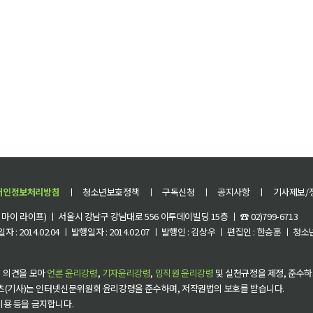
개인정보처리방침
ㅣ
청소년보호정책
ㅣ
구독신청
ㅣ
공지사항
ㅣ
기사제보/
이 라이프) ㅣ 서울시 강남구 강남대로 556 이투데이빌딩 15층 ㅣ ☎ 02)799-6713
 : 2014.02.04 ㅣ 발행일자 : 2014.02.07 ㅣ 발행인 : 김상우 ㅣ 편집인 : 한승훈 ㅣ
 의견을 모아
언론 윤리강령
,
기자윤리강령
,
임직원 윤리강령
및 실천규정을 제정, 준수하
츠(기사)는 인터넷신문위원회 윤리강령을 준수하며, 저작권법의 보호를 받습니다.
 이용 등을 금지합니다.