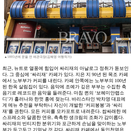
▲1895년에 문을 연 애관극장(김혜영 여행작가)
최근, 뉴트로 열풍에 힘입어 싸리재의 아날로그 정취가 돋보인
다. 그 중심에 ‘싸리재’ 카페가 있다. 지은 지 90년 된 목조 카페
에서 노부부가 커피를 내린다. 카페 안쪽에는 노부부의 100년
된 한옥 살림집이 있다. 음악에 조예가 깊은 부부는 수집한 축
음기로 레코드판 음악을 들려준다. 마침 퀸의 ‘보헤미안랩소
디’가 흘러나와 한껏 흥에 젖는다. 바리스타인 박차영 대표에
게 메뉴 추천을 부탁하니 자신이 개발한 ‘커피봉봉’과 ‘싸리
재’를 권한다. 모든 커피를 모카포트로 내려준다. 쌉싸래한 에
스프레소와 달콤한 연유, 촉촉한 생크림의 조화가 감미롭다.
싸리재의 빈티지한 분위기와 포근하게 손님을 맞이하는 노부
부가 두고두고 기억날 것 같다. 싸리재 카페에서 동인천역은