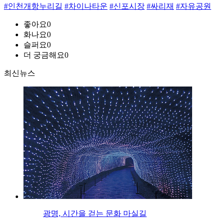
#인천개항누리길
#차이나타운
#신포시장
#싸리재
#자유공원
좋아요
0
화나요
0
슬퍼요
0
더 궁금해요
0
최신뉴스
광명, 시간을 걷는 문화 마실길