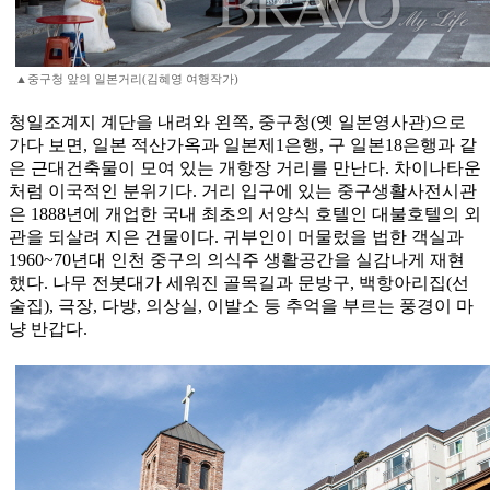
▲중구청 앞의 일본거리(김혜영 여행작가)
청일조계지 계단을 내려와 왼쪽, 중구청(옛 일본영사관)으로
가다 보면, 일본 적산가옥과 일본제1은행, 구 일본18은행과 같
은 근대건축물이 모여 있는 개항장 거리를 만난다. 차이나타운
처럼 이국적인 분위기다. 거리 입구에 있는 중구생활사전시관
은 1888년에 개업한 국내 최초의 서양식 호텔인 대불호텔의 외
관을 되살려 지은 건물이다. 귀부인이 머물렀을 법한 객실과
1960~70년대 인천 중구의 의식주 생활공간을 실감나게 재현
했다. 나무 전봇대가 세워진 골목길과 문방구, 백항아리집(선
술집), 극장, 다방, 의상실, 이발소 등 추억을 부르는 풍경이 마
냥 반갑다.