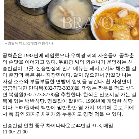
▲명월옥 백반(김혜영 여행작가)
공화춘은 1983년에 폐업했으나 우희광 씨의 자손들이 공화춘
의 손맛을 이어가고 있다. 우희광 씨의 외손녀가 운영하는 신
승반점이 그곳. 신승반점의 인기 메뉴는 돼지고기와 채소를 갈
아 춘장과 볶은 유니자장면이다. 달지 않으면서 감칠맛 나는
자장 소스와 부들부들한 면발이 입맛을 당긴다. 흰 자장면이
궁금하다면 만다복(032-773-3838)을, 맛있는 짬뽕을 먹고 싶다
면 복림원(032-773-8778)을 추천한다. 한식은 신포시장 가는 길
목에 있는 백반식당, 명월집이 잘한다. 1966년에 개업한 식당
이다. 7000원짜리 백반에 밑반찬만 열 가지. 여기에 곤로 위에
서 푹 끓인 돼지김치찌개와 누룽지도 양껏 먹을 수 있다.
신승반점 인천 중구 차이나타운로44번길 31-3, 매일
11:00~21:00