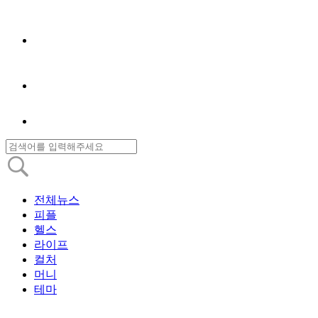
전체뉴스
피플
헬스
라이프
컬처
머니
테마