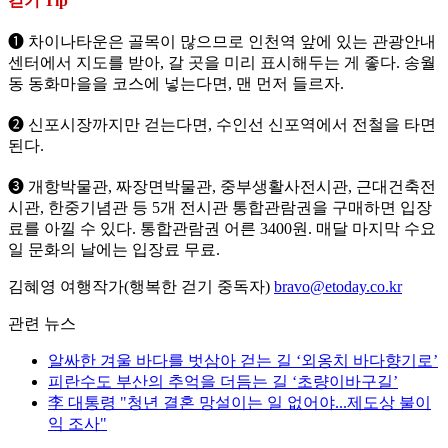
걷기 Tip
❶ 차이나타운은 골목이 많으므로 인천역 앞에 있는 관광안내
센터에서 지도를 받아, 갈 곳을 미리 표시해두는 게 좋다. 송월
동 동화마을을 코스에 넣는다면, 맨 먼저 들르자.
❷ 신포시장까지만 걷는다면, 수인선 신포역에서 전철을 타면
된다.
❸ 개항박물관, 짜장면박물관, 중부생활사전시관, 근대건축전
시관, 한중기념관 등 5개 전시관 통합관람권을 구매하면 입장
료를 아낄 수 있다. 통합관람권 어른 3400원. 매달 마지막 수요
일 문화의 날에는 입장료 무료.
김혜영 여행작가(행복한 걷기 중독자)
bravo@etoday.co.kr
관련 뉴스
알싸한 겨울 바다를 벗삼아 걷는 길 ‘외옹치 바다향기로’
피란수도 부산의 추억을 더듬는 길 ‘초량이바구길’
李 대통령 "청년 결혼 망설이는 일 없어야...제도상 불이
익 조사"