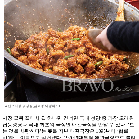
▲신포시장 닭강정(김혜영 여행작가)
시장 골목 끝에서 길 하나만 건너면 국내 성당 중 가장 오래된
답동성당과 국내 최초의 극장인 애관극장을 만날 수 있다. ‘보
는 것을 사랑한다’는 뜻을 지닌 애관극장은 1895년에 ‘협률
사’라는 이름으로 설립됐다. 1920년대부터 애관극장으로 불리