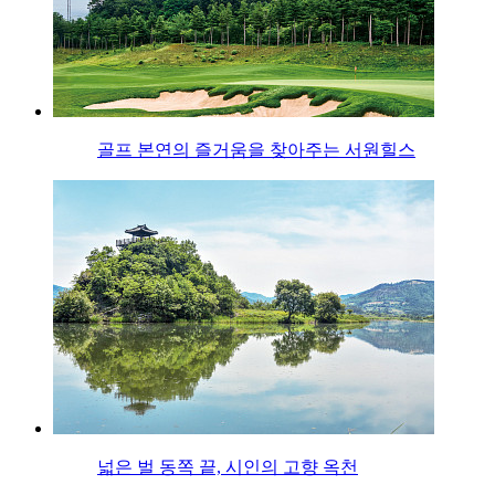
골프 본연의 즐거움을 찾아주는 서원힐스
넓은 벌 동쪽 끝, 시인의 고향 옥천