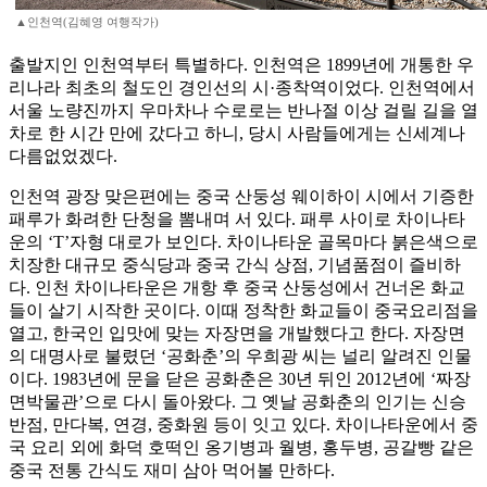
▲인천역(김혜영 여행작가)
출발지인 인천역부터 특별하다. 인천역은 1899년에 개통한 우
리나라 최초의 철도인 경인선의 시·종착역이었다. 인천역에서
서울 노량진까지 우마차나 수로로는 반나절 이상 걸릴 길을 열
차로 한 시간 만에 갔다고 하니, 당시 사람들에게는 신세계나
다름없었겠다.
인천역 광장 맞은편에는 중국 산둥성 웨이하이 시에서 기증한
패루가 화려한 단청을 뽐내며 서 있다. 패루 사이로 차이나타
운의 ‘T’자형 대로가 보인다. 차이나타운 골목마다 붉은색으로
치장한 대규모 중식당과 중국 간식 상점, 기념품점이 즐비하
다. 인천 차이나타운은 개항 후 중국 산둥성에서 건너온 화교
들이 살기 시작한 곳이다. 이때 정착한 화교들이 중국요리점을
열고, 한국인 입맛에 맞는 자장면을 개발했다고 한다. 자장면
의 대명사로 불렸던 ‘공화춘’의 우희광 씨는 널리 알려진 인물
이다. 1983년에 문을 닫은 공화춘은 30년 뒤인 2012년에 ‘짜장
면박물관’으로 다시 돌아왔다. 그 옛날 공화춘의 인기는 신승
반점, 만다복, 연경, 중화원 등이 잇고 있다. 차이나타운에서 중
국 요리 외에 화덕 호떡인 옹기병과 월병, 홍두병, 공갈빵 같은
중국 전통 간식도 재미 삼아 먹어볼 만하다.