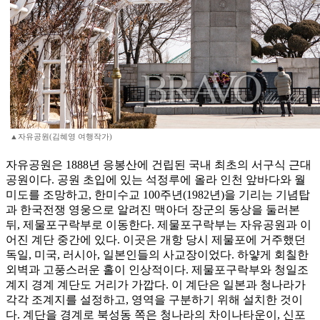
▲자유공원(김혜영 여행작가)
자유공원은 1888년 응봉산에 건립된 국내 최초의 서구식 근대
공원이다. 공원 초입에 있는 석정루에 올라 인천 앞바다와 월
미도를 조망하고, 한미수교 100주년(1982년)을 기리는 기념탑
과 한국전쟁 영웅으로 알려진 맥아더 장군의 동상을 둘러본
뒤, 제물포구락부로 이동한다. 제물포구락부는 자유공원과 이
어진 계단 중간에 있다. 이곳은 개항 당시 제물포에 거주했던
독일, 미국, 러시아, 일본인들의 사교장이었다. 하얗게 회칠한
외벽과 고풍스러운 홀이 인상적이다. 제물포구락부와 청일조
계지 경계 계단도 거리가 가깝다. 이 계단은 일본과 청나라가
각각 조계지를 설정하고, 영역을 구분하기 위해 설치한 것이
다. 계단을 경계로 북성동 쪽은 청나라의 차이나타운이, 신포