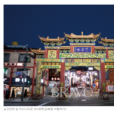
▲인천역 앞 차이나타운 제1패루(김혜영 여행작가)