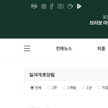
전체뉴스
피플
전체
1주
1개월
1년
직