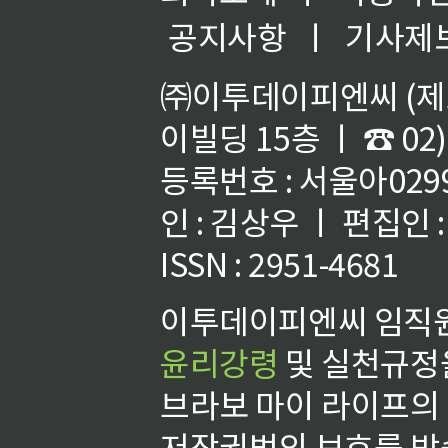
공지사항
ㅣ
기사제
㈜이투데이피엔씨 (제호
이빌딩 15층 ㅣ ☎ 02)
등록번호 : 서울아02992
인 : 김상우 ㅣ 편집인
ISSN : 2951-4681
이투데이피엔씨 임직원
윤리강령
및 실천규정을
브라보 마이 라이프의
저작권법의 보호를 받