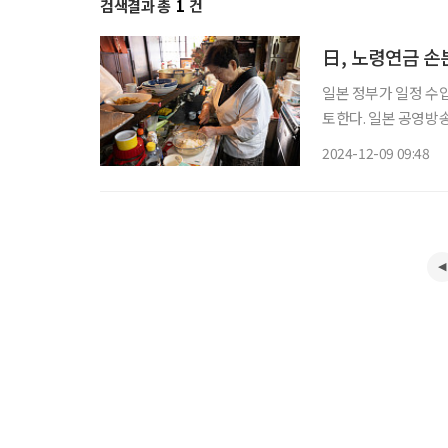
검색결과 총
1
건
日, 노령연금 손
일본 정부가 일정 수
토한다. 일본 공영방송 NHK에 따르면 후생노동성은 고령자의 일하는 의욕을 꺾지 않도록 감
액 대상자를 축소하는 방
2024-12-09 09:48
노령연금 제도는 65세