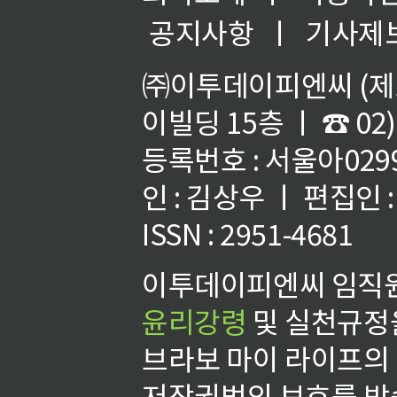
공지사항
ㅣ
기사제
㈜이투데이피엔씨 (제호
이빌딩 15층 ㅣ ☎ 02)
등록번호 : 서울아02992
인 : 김상우 ㅣ 편집인
ISSN : 2951-4681
이투데이피엔씨 임직원
윤리강령
및 실천규정을
브라보 마이 라이프의
저작권법의 보호를 받