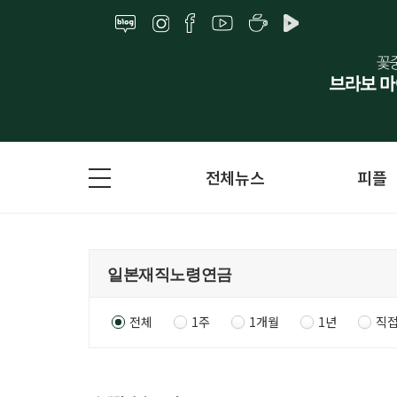
전체뉴스
피플
전체
1주
1개월
1년
직