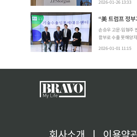
2026-01-26 13:33
것과 관련해 계약 위
“美 트럼프 정부
손승우 고문‧임형주 
함부로 수출 못해양자 
제 신속한 대응체제 
2026-01-01 11:15
국기록
회사소개
ㅣ
이용약