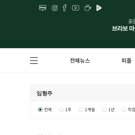
전체뉴스
피플
전체
1주
1개월
1년
직