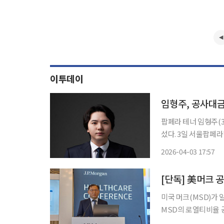
이투데이
임형주, 공사대금
팝페라 테너 임형주(3
섰다. 3일 서울팝페라하우스 건축공사 하도급업체 일동은 “임형주가 사내이사로 있는 (주)엠
블라버드가 원청사(웅
2026-04-03 17:57
[단독] 美머크 
미국 머크(MSD)가
MSD의 로열티비율 
적 보상이 오갈 가능성은 낮다. 알테오젠은 MSD가 일방적으로 