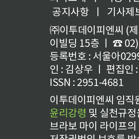
공지사항
ㅣ
기사제
㈜이투데이피엔씨 (제호
이빌딩 15층 ㅣ ☎ 02)
등록번호 : 서울아02992
인 : 김상우 ㅣ 편집인
ISSN : 2951-4681
이투데이피엔씨 임직원
윤리강령
및 실천규정을
브라보 마이 라이프의
저작권법의 보호를 받