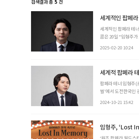
검색결과 총
5
건
세계적인 팝페라 
세계적인 팝페라 테너
콤은 20일 “임형주가 
팬미팅에 참석할 예정
2025-02-20 10:24
주요 공연들의 실황 
세계적 팝페라 테
팝페라 테너 임형주(
벌'에서 도전한국인 관련 3관왕에
면, 임형주는 지난 1
2024-10-21 15:42
도전페스티벌'에서 도
‘원조 팝페라 월드스타