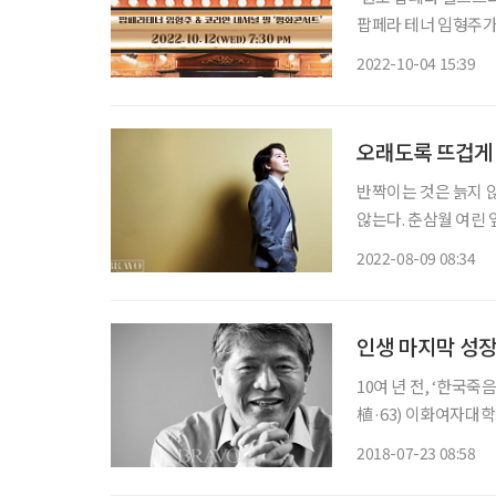
팝페라 테너 임형주가 
에 열리는 이번 콘서
2022-10-04 15:39
오래도록 뜨겁게 
반짝이는 것은 늙지 않
않는다. 춘삼월 여린
반짝이는 두 눈은 24
2022-08-09 08:34
인생 마지막 성장
10여 년 전, ‘한국
植·63) 이화여자대학
슬로건을 내세웠던 그
2018-07-23 08:58
말한다. ‘내 인생은 