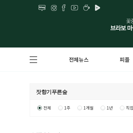
전체뉴스
피플
전체
1주
1개월
1년
직