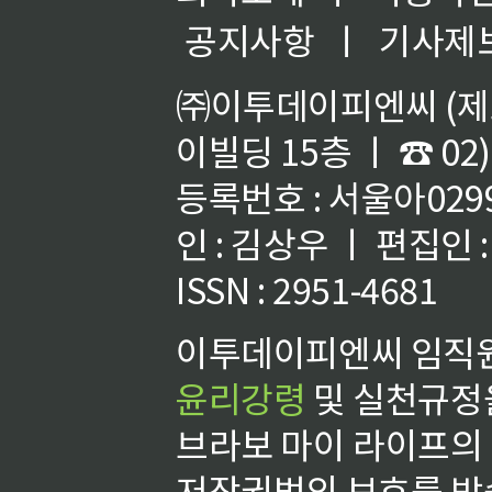
공지사항
ㅣ
기사제
㈜이투데이피엔씨 (제호
이빌딩 15층 ㅣ ☎ 02)
등록번호 : 서울아02992
인 : 김상우 ㅣ 편집인
ISSN : 2951-4681
이투데이피엔씨 임직원
윤리강령
및 실천규정을
브라보 마이 라이프의
저작권법의 보호를 받