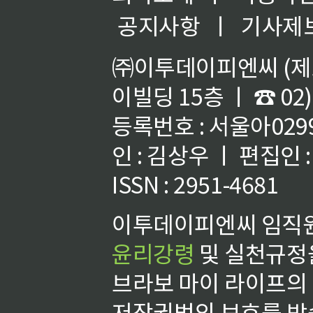
공지사항
ㅣ
기사제
㈜이투데이피엔씨 (제호
이빌딩 15층 ㅣ ☎ 02)
등록번호 : 서울아02992
인 : 김상우 ㅣ 편집인
ISSN : 2951-4681
이투데이피엔씨 임직원
윤리강령
및 실천규정을
브라보 마이 라이프의
저작권법의 보호를 받