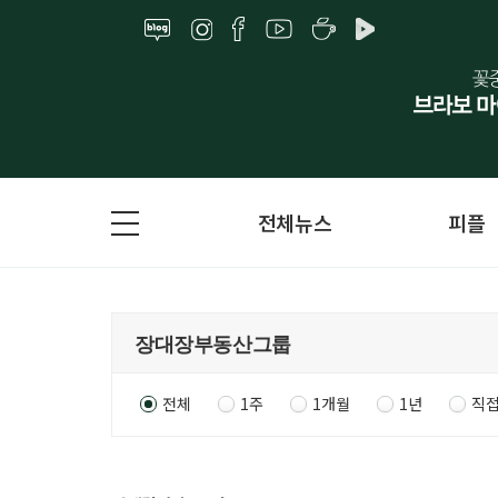
전체뉴스
피플
전체
1주
1개월
1년
직