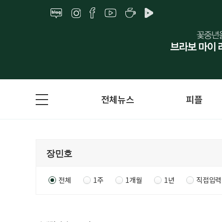
전체뉴스
피플
전체
1주
1개월
1년
직접입력