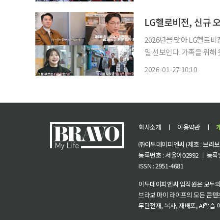
만5
LG헬로비전, 신규 오
2026년을 맞아 LG헬로비
일 선보인다. 가족을 위해
리얼리티 프로그램이다. LG헬로비전은 27일 저녁 7시 30분에 더라이프에서 꽃보다 미소를
2026-01-27 10:10
첫 방송한다고 밝혔다. 주 
회사소개
ㅣ
이용약관
ㅣ
㈜이투데이피엔씨 (제호 : 브라보 마
등록번호 : 서울아02992 ㅣ 등록일자
ISSN : 2951-4681
이투데이피엔씨 임직원은 모두의
브라보 마이 라이프의 모든 콘텐
무단전재, 복사, 재배포, AI학습