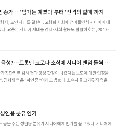
방송가… '엄마는 예뻤다'부터 '진격의 할매'까지
 고령자, 노인 세대를 말한다. 고령화 사회에 접어들면서 시니어에 대
다. 요즘은 시니어 세대를 경제·사회 활동도 활발히 하는, 2040세
기고 있다. 반대로 꾸밀 줄 모르고 고독하게 혼자 늙어가는 꼰대라는
은 인식의 변화는 방송 프로그램을 통해서도
임영웅 코로나 양성? 음성?…트롯맨 코로나 소식에 시니어 팬덤 들썩들썩
자가진단키트 검사 결과 양성 판정이 나왔다는 보도에 대한 입장을
재 측은 “확인 중”이라고 밝혔다. 소속사 물고기뮤직 측은
종 코로나바이러스 감염증(코로나19) 검사 결과 음성으로 이상 증후
격리 중”이라며 “기사 오보는 곧바로 정정될
 성인용 분유 인기
움을 주는 성인용 분유가 시니어에게 인기를 끌고 있다. 시니어에