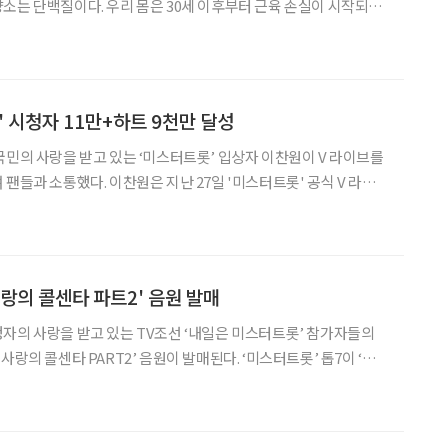
소는 단백질이다. 우리 몸은 30세 이후부터 근육 손실이 시작되고,
 특히 중장년은 근육 손실이 급격하게 진행되는 시기이며, 사코페
니아(근감소증) 발병 위험이 있다. 사코페니아는 팔다리를 구성하는 골격근이
' 시청자 11만+하트 9천만 달성
국민의 사랑을 받고 있는 ‘미스터트롯’ 입상자 이찬원이 V 라이브를
팬들과 소통했다. 이찬원은 지난 27일 '미스터트롯' 공식 V 라이브
어요’를 진행했다. ‘매력 톡톡 찬또왔어요’는 누적 시청자 수 11만
를 달성할 정도로 인기를 끌었다. 이날
사랑의 콜센타 파트2' 음원 발매
자의 사랑을 받고 있는 TV조선 ‘내일은 미스터트롯’ 참가자들의
사랑의 콜센타 PART2’ 음원이 발매된다. ‘미스터트롯’ 톱7이 ‘사랑
 음원으로 내놓는다. 이번에 발매되는 ‘사랑의 콜센타 PART 2’ 음
랑의 콜센타’ 2회에서 출연자들이 부른 곡