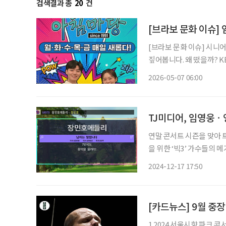
검색결과 총
20
건
[브라보 문화 이슈]
[브라보 문화 이슈] 시니
짚어봅니다. 왜 떴을까? KBS 1TV 아침마당이 방송 35주년을 맞아 변화를 택했다. 변화하는
방송 환경과 시청층의 흐름
2026-05-07 06:00
미지를 벗어나겠다는 시도
TJ미디어, 임영웅ㆍ
연말 콘서트 시즌을 맞아 
을 위한 ‘빅3’ 가수들의 메가히트곡
윤, 박현빈 등 실제 트로
2024-12-17 17:50
[카드뉴스] 9월 중
1 2024 서울시향 파크 