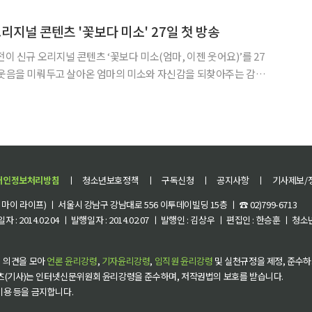
000명을 넘어섰다. 행사 당일 수많은 방문객이 몰리면서 서원힐스 이스트코스 페
리지널 콘텐츠 '꽃보다 미소' 27일 첫 방송
전이 신규 오리지널 콘텐츠 ‘꽃보다 미소(엄마, 이젠 웃어요)’를 27
 웃음을 미뤄두고 살아온 엄마의 미소와 자신감을 되찾아주는 감동
1회 60분 총 10부작으로 더라이프2와 LG헬로비
개인정보처리방침
ㅣ
청소년보호정책
ㅣ
구독신청
ㅣ
공지사항
ㅣ
기사제보/
이 라이프) ㅣ 서울시 강남구 강남대로 556 이투데이빌딩 15층 ㅣ ☎ 02)799-6713
 : 2014.02.04 ㅣ 발행일자 : 2014.02.07 ㅣ 발행인 : 김상우 ㅣ 편집인 : 한승훈 ㅣ
 의견을 모아
언론 윤리강령
,
기자윤리강령
,
임직원 윤리강령
및 실천규정을 제정, 준수하
츠(기사)는 인터넷신문위원회 윤리강령을 준수하며, 저작권법의 보호를 받습니다.
 이용 등을 금지합니다.