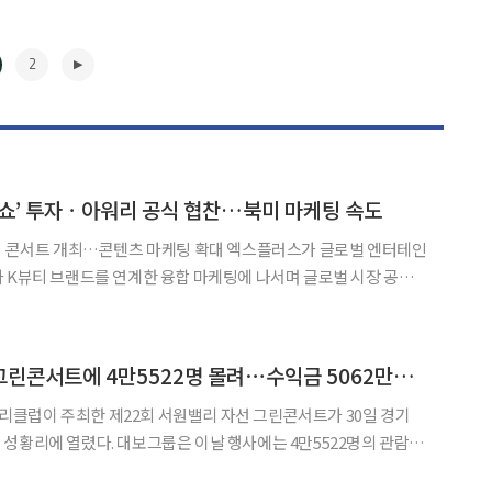
2
쇼’ 투자ㆍ아워리 공식 협찬…북미 마케팅 속도
개최…콘텐츠 마케팅 확대 엑스플러스가 글로벌 엔터테인
 K뷰티 브랜드를 연계한 융합 마케팅에 나서며 글로벌 시장 공략
OW(놈놈놈쇼)’가 미국 로스앤젤레스(LA)에서 프리미엄 K트롯
▶
대보그룹 서원밸리 그린콘서트에 4만5522명 몰려⋯수익금 5062만원 기부
클럽이 주최한 제22회 서원밸리 자선 그린콘서트가 30일 경기
 이날 행사에는 4만5522명의 관람객
 역대 그린콘서트 가운데 두 번째로 많은 규모다. 누적 관람객은 66