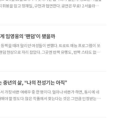
봉을 잡고 정재일, 규현과 협연한다. 공연은 무료! 2 서울라이트
 8일까지 미디어파사드 축제 ‘서울라이트’가 개막한다. 추상미술의 거
떻게 임영웅의 ‘팬덤’이 됐을까
등짝을 때려 말리던 여성들이 변했다. 트로트 예능 프로그램이 쏘
팬덤 현상으로 자리 잡았다. 그곳엔 반짝 유행도, 반짝 스타도 없었
덤의 형성 과정과 심리학적 이유를 추적했다. “최종 보스 컴백
. 행운을 빕니다.” “컴백하는 그룹 너무 안타
 중년의 삶, “나의 전성기는 아직”
 가장 바쁜 여배우 중 한 명이다. 얼마나 바쁜가 하면, 동시에 네
해야 할 정도다. 많은 작품에서 찾는다는 것은 그만큼 인정받는 배
이숙은 아직 목마르다고 말한다. 전성기 또한 아직 오지 않았다고 생
 어떤 작품을 통해 서이숙(56)이라는 배우를 알