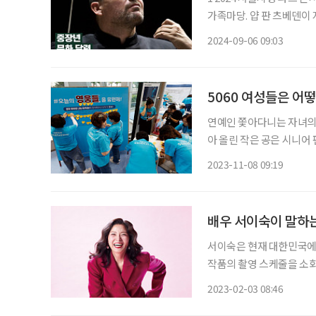
가족마당. 얍 판 츠베덴이 지휘
DDP 2024 가을 ★9월
2024-09-06 09:03
장 김환기 화백의 작품
5060 여성들은 어
연예인 쫓아다니는 자녀의 
아 올린 작은 공은 시니어 
다. 거대한 흐름이 된 시니어 팬
2023-11-08 09:19
확정.” “우리는 살았습니다
배우 서이숙이 말하는
서이숙은 현재 대한민국에서
작품의 촬영 스케줄을 소화
우라는 뜻이다. 그러나 서
2023-02-03 08:46
각한다. 당신은 언제,