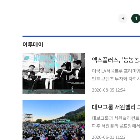
1
이투데이
엑스플러스, ‘놈놈놈
미국 LA서 K트롯 프리미엄 콘서트 
먼트 콘텐츠 투자와 자회사
에 속도를 낸다. 엑스플러스는 엘브이넥서스와 공동 투자한 글로벌 엔터테인먼트 플랫폼
2026-08-05 12:54
‘NOM.NOM.NOM SH
◀
대보그룹과 서원밸리컨트리
파주 서원밸리 골프장에서 성황리에 열렸다. 대보그룹은
이 방문했다고 1일 밝혔다.
2026-06-01 11:22