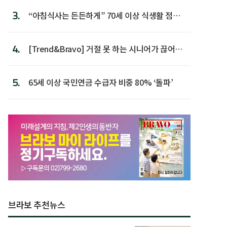
3.
“아침식사는 든든하게” 70세 이상 식생활 점수
가장 높아
4.
[Trend&Bravo] 거절 못 하는 시니어가 끊어야
할 행동 5
5.
65세 이상 국민연금 수급자 비중 80% ‘돌파’
브라보 추천뉴스