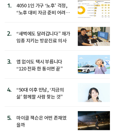
1.
4050 1인 가구 ‘노후’ 걱정,
“노후 대비 자금 준비 어려
워”
2.
“새벽에도 달려갑니다” 재가
임종 지키는 방문진료 의사
3.
앱 없이도 택시 부릅니다
“120 전화 한 통이면 끝”
4.
“50대 이후 만남, ‘지금의
삶’ 함께할 사람 찾는 것”
5.
마이클 잭슨은 어떤 존재였
을까