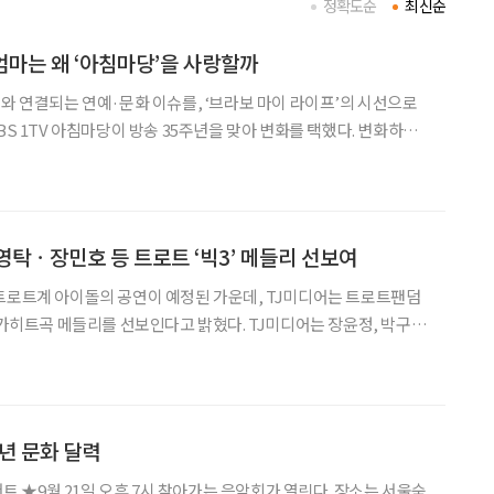
정확도순
최신순
 엄마는 왜 ‘아침마당’을 사랑할까
어와 연결되는 연예·문화 이슈를, ‘브라보 마이 라이프’의 시선으로
 속에서 ‘엄마 아빠만 보는 프로그램’, ‘따분한 프로그램’이라는 이
다. 실제로 개편 이후 시청자들 사이에
영탁ㆍ장민호 등 트로트 ‘빅3’ 메들리 선보여
트로트계 아이돌의 공연이 예정된 가운데, TJ미디어는 트로트팬덤
 메들리를 선보인다고 밝혔다. TJ미디어는 장윤정, 박구
트 스타들의 육성이 담긴 메들리부터 디스코 메들리, 발라드까지 400
여 곡의 메들리를 제공하고 있다. 이에 중장년층 사이에서는 '메들리 맛
장년 문화 달력
콘서트 ★9월 21일 오후 7시 찾아가는 음악회가 열린다. 장소는 서울숲