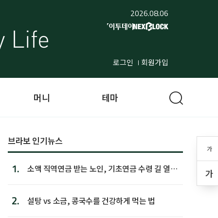
2026.08.06
로그인
회원가입
머니
테마
브라보 인기뉴스
가
1.
소액 직역연금 받는 노인, 기초연금 수령 길 열린
가
다
2.
설탕 vs 소금, 콩국수를 건강하게 먹는 법