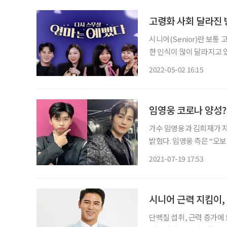
고령화 사회 달라진 
시니어(Senior)란 보통
한 인식이 많이 달라지고 있
대의 부모 세대 정도로 여
2022-05-02 16:15
인식은 줄어들었다. 이 같
가수 임영웅과 김희재가 
밝혔다. 임영웅 측은 “오보”, 김희
19일 “현재 임영웅은 신
2021-07-19 17:53
없이 건강한 상태로 자가 
시니어 근력 지킴이,
단백질 섭취, 근력 증가에 도