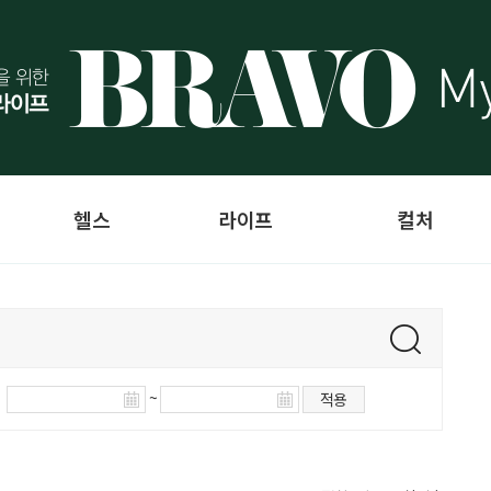
헬스
라이프
컬처
~
적용