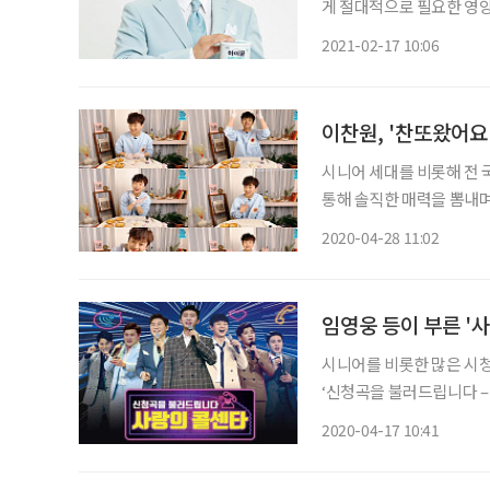
게 절대적으로 필요한 영양
나이가 들수록 가속화된다.
2021-02-17 10:06
이찬원, '찬또왔어요
시니어 세대를 비롯해 전 
통해 솔직한 매력을 뽐내며 
채널에서 ‘매력 톡톡 찬또왔
2020-04-28 11:02
9000명과 9000만 하트
임영웅 등이 부른 '
시니어를 비롯한 많은 시청
‘신청곡을 불러드립니다 – 
의 콜센타’에서 부른 곡들을
2020-04-17 10:41
원은 지난 9일 방송된 ‘사