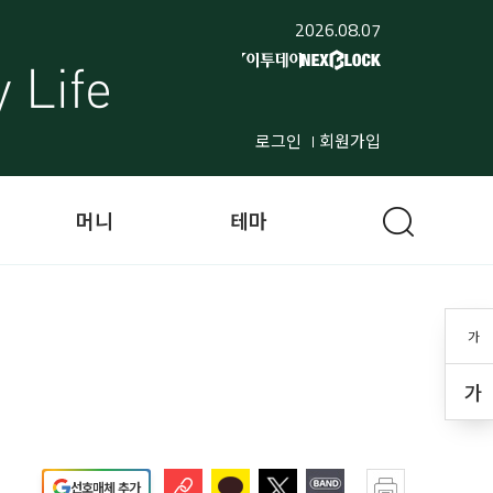
2026.08.07
로그인
회원가입
머니
테마
가
가
선호매체 추가