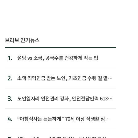
브라보 인기뉴스
1.
설탕 vs 소금, 콩국수를 건강하게 먹는 법
2.
소액 직역연금 받는 노인, 기초연금 수령 길 열린
다
3.
노인일자리 안전관리 강화, 안전전담인력 613명
첫 배치
4.
“아침식사는 든든하게” 70세 이상 식생활 점수
가장 높아