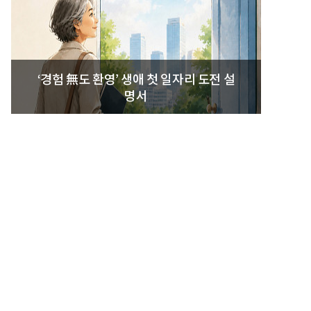
‘경험 無도 환영’ 생애 첫 일자리 도전 설
명서