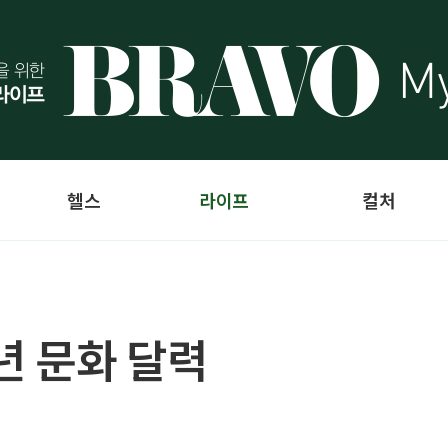
헬스
라이프
컬처
년 문화 달력