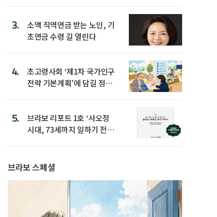
3.
소액 직역연금 받는 노인, 기
초연금 수령 길 열린다
4.
초고령사회 ‘제1차 국가인구
전략 기본계획’에 담길 정책
은
5.
브라보 리포트 1호 ‘사오정
시대, 73세까지 일하기 전략’
발간
브라보 스페셜