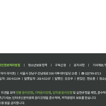
개인정보처리방침
ㅣ
청소년보호정책
ㅣ
구독신청
ㅣ
공지사항
ㅣ
기사제보/
이 라이프) ㅣ 서울시 강남구 강남대로 556 이투데이빌딩 15층 ㅣ ☎ 02)799-6713
 : 2014.02.04 ㅣ 발행일자 : 2014.02.07 ㅣ 발행인 : 김상우 ㅣ 편집인 : 한승훈 ㅣ
 의견을 모아
언론 윤리강령
,
기자윤리강령
,
임직원 윤리강령
및 실천규정을 제정, 준수하
츠(기사)는 인터넷신문위원회 윤리강령을 준수하며, 저작권법의 보호를 받습니다.
 이용 등을 금지합니다.