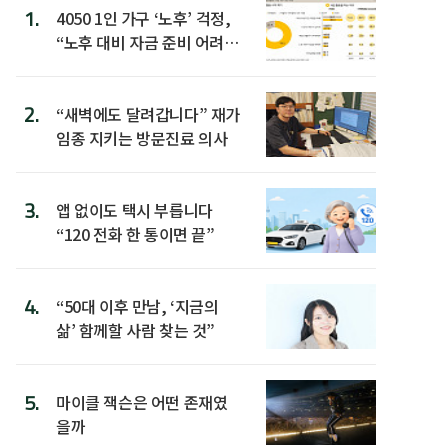
1.
4050 1인 가구 ‘노후’ 걱정,
“노후 대비 자금 준비 어려
워”
2.
“새벽에도 달려갑니다” 재가
임종 지키는 방문진료 의사
3.
앱 없이도 택시 부릅니다
“120 전화 한 통이면 끝”
4.
“50대 이후 만남, ‘지금의
삶’ 함께할 사람 찾는 것”
5.
마이클 잭슨은 어떤 존재였
을까