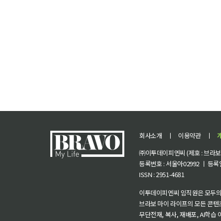
회사소개
ㅣ
이용약관
ㅣ
㈜이투데이피엔씨 (제호 : 브라보 마
등록번호 : 서울아02992 ㅣ 등록일자
ISSN : 2951-4681
이투데이피엔씨 임직원은 모두의
브라보 마이 라이프의 모든 콘텐
무단전재, 복사, 재배포, AI학습