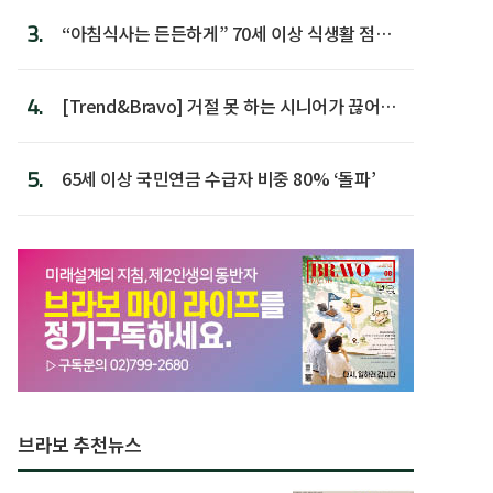
3.
“아침식사는 든든하게” 70세 이상 식생활 점수
가장 높아
4.
[Trend&Bravo] 거절 못 하는 시니어가 끊어야
할 행동 5
5.
65세 이상 국민연금 수급자 비중 80% ‘돌파’
브라보 추천뉴스