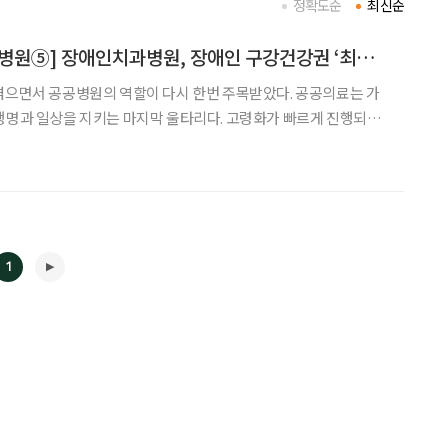
정확도순
최신순
[공공의료 심장 시립병원⑤] 장애인치과병원, 장애인 구강건강권 ‘최후의 보루’
겪으면서 공공병원의 역할이 다시 한번 주목받았다. 공공의료는 가
생명과 일상을 지키는 마지막 울타리다. 고령화가 빠르게 진행되는
진료 기관을 넘어 지역사회 돌봄, 취약계층 의료안전망이란 역할을
이라이프는 서울시 내에서 공공의료를 제공하는 시립병원(정신질
1
◀
▶