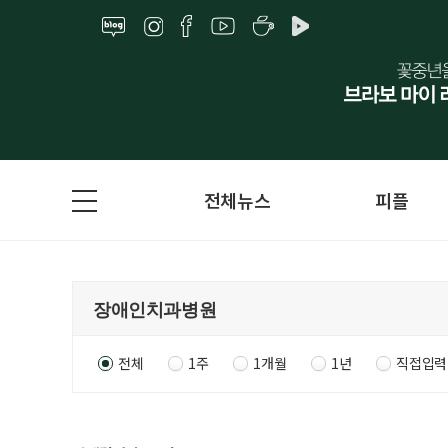
전체뉴스
피플
전체
1주
1개월
1년
직접입력