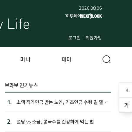
2026.08.06
로그인
회원가입
머니
테마
브라보 인기뉴스
가
1.
소액 직역연금 받는 노인, 기초연금 수령 길 열린
가
다
2.
설탕 vs 소금, 콩국수를 건강하게 먹는 법