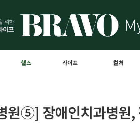
헬스
라이프
컬처
병원⑤] 장애인치과병원,