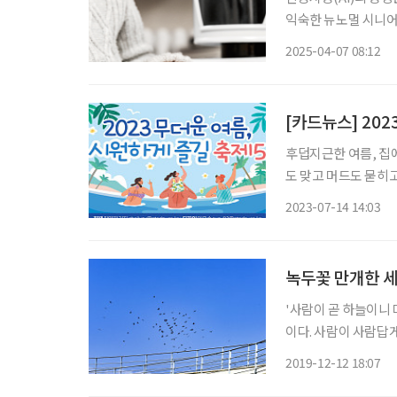
익숙한 뉴노멀 시니어
돌봄을 넘어 교육·여
2025-04-07 08:12
[카드뉴스] 202
후덥지근한 여름, 집
도 맞고 머드도 묻히고, 
07.21~08.06 
2023-07-14 14:03
으로 낭만의 여름밤을
녹두꽃 만개한 
'사람이 곧 하늘이니 
이다. 사람이 사람답
들의 이름은 사람이었
2019-12-12 18:07
주 보았다. 