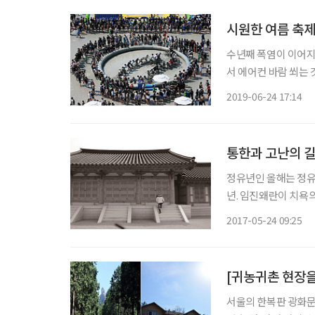
시원한 여름 축제
수년째 폭염이 이어지고
서 에어컨 바람 쐬는 
겨보면 어떨까? 더위!
2019-06-24 17:14
찾아봤다. 연
통한과 고난의 
정유년인 올해는 정유재란
년. 임진왜란이 치욕
역사다. 그 전적지는 
2017-05-24 09:25
한 자취가 남아 있는
[귀농귀촌 현장을
서울의 한복판 광화문