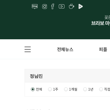
전체뉴스
피플
전체
1주
1개월
1년
직