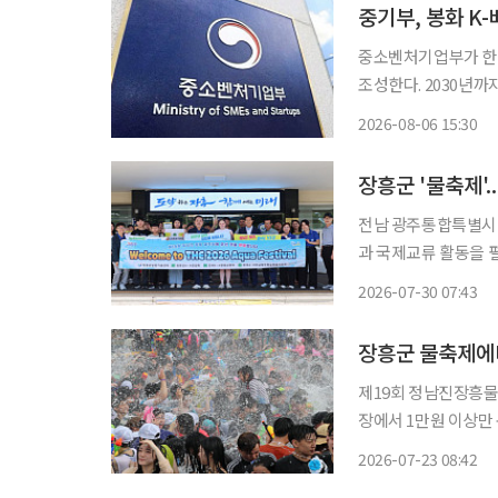
중기부, 봉화 K
중소벤처기업부가 한·
조성한다. 2030년까지
는 6일 제60차 지역
2026-08-06 15:30
봉화 K-베트남 밸리
장흥군 '물축제'.
전남 광주통합특별시 
과 국제교류 활동을 펼치고 있다. 이로 인해 미래 농업을 이끌
이다. 장흥군은 최근 정남진 장흥물축제 현장에서 미국과 대만 4-H 회원 등 30여명이 참여한
2026-07-30 07:43
장흥군 물축제에
제19회 정남진장흥물
장에서 1만원 이상만
린다. 23일 전남 광주특별시 장흥군에 따르면 물축제 기간인 26일과 내달 2일 오전 10시부터
2026-07-23 08:42