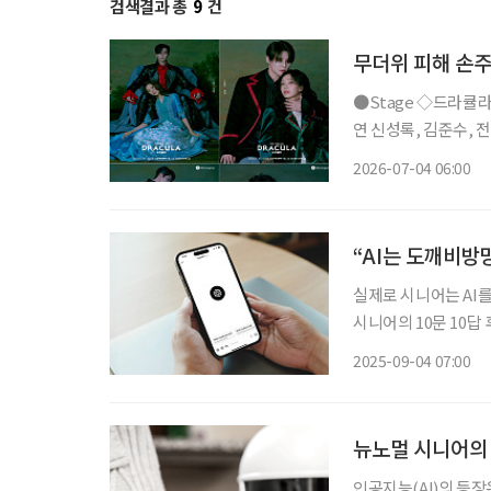
검색결과 총
9
건
무더위 피해 손주
●Stage ◇드라큘라 일정 7월 10일 ~ 10월 18일 장소 LG아트센터 서울 연출 데이빗 스완 출
연 신성록, 김준수, 전
사랑받아온 대표 흥행 
2026-07-04 06:00
넘는 세월 동안 단 한
“AI는 도깨비방망
실제로 시니어는 AI를
시니어의 10문 10답
이 숨어 있다. Talk with I정남진 CBS 라디오 PD를 거쳐 CBS 자회사이자 인터넷 멀티미디
2025-09-04 07:00
어 회사인 CBSi 대
뉴노멀 시니어의 
인공지능(AI)의 등장