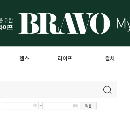
헬스
라이프
컬처
~
적용