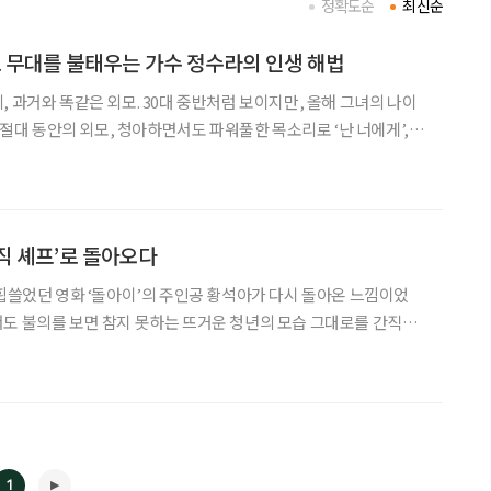
정확도순
최신순
도 무대를 불태우는 가수 정수라의 인생 해법
, 과거와 똑같은 외모. 30대 중반처럼 보이지만, 올해 그녀의 나이
. 절대 동안의 외모, 청아하면서도 파워풀한 목소리로 ‘난 너에게’,
’, ‘환희’ 등을 히트시키며 1980년대를 대표하는 가수로 군림했던 정
에 데뷔 35주년을 기념하는 공연을
뮤직 셰프’로 돌아오다
 휩쓸었던 영화 ‘돌아이’의 주인공 황석아가 다시 돌아온 느낌이었
도 불의를 보면 참지 못하는 뜨거운 청년의 모습 그대로를 간직한
지 않았다. ‘사랑은 연필로 쓰세요’, ‘불티’, ‘아직도 어두운 밤인가
주인이자 ‘바람아 멈추어다오’, ‘사랑은 창밖에 빗
1