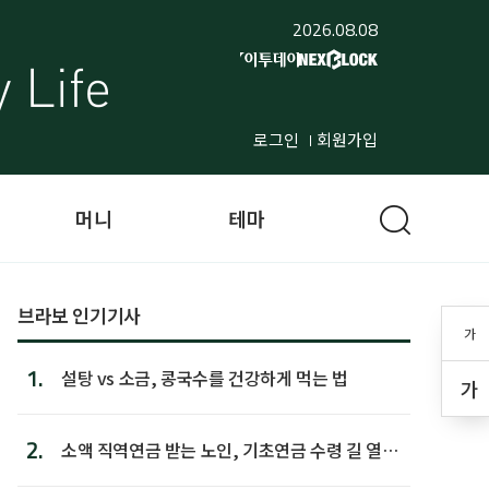
2026.08.08
로그인
회원가입
머니
테마
브라보 인기기사
가
1.
설탕 vs 소금, 콩국수를 건강하게 먹는 법
가
2.
소액 직역연금 받는 노인, 기초연금 수령 길 열린
다