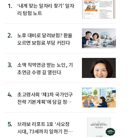
1.
‘내게 맞는 일자리 찾기’ 일자
리 탐험 노트
2.
노후 대비로 달러보험? 환율
오르면 보험료 부담 커진다
3.
소액 직역연금 받는 노인, 기
초연금 수령 길 열린다
4.
초고령사회 ‘제1차 국가인구
전략 기본계획’에 담길 정책
은
5.
브라보 리포트 1호 ‘사오정
시대, 73세까지 일하기 전략’