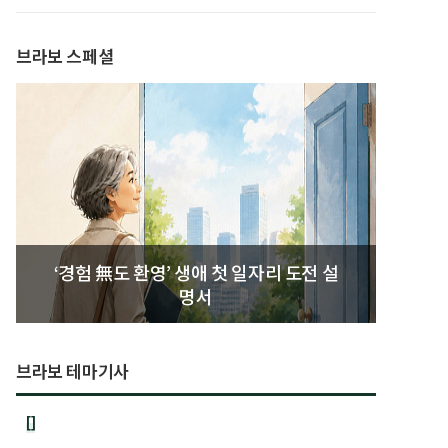
발간
브라보 스페셜
‘경험 無도 환영’ 생애 첫 일자리 도전 설
명서
브라보 테마기사
[]