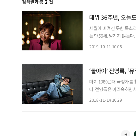
검색결과 총
2
건
데뷔 36주년, 오늘
세월이 비켜간 듯한 목소리
는 만56세. 믿기지 않는다
‘내 사랑을 본 적이 있나요
2019-10-11 10:05
수라가 바로 그녀다. 작년
‘돌아이’ 전영록, ‘
마치 1980년대 극장가를
다. 전영록은 어리숙하면서
채 인터뷰 내내 유쾌함을 잃
2018-11-14 10:29
봐’와 같은 명곡들을 부른 