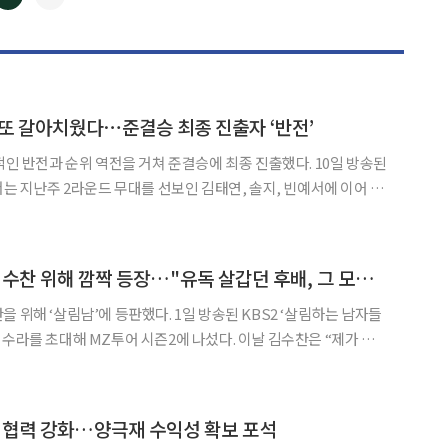
◀
▶
률 또 갈아치웠다⋯준결승 최종 진출자 ‘반전’
 반전과 순위 역전을 거쳐 준결승에 최종 진출했다. 10일 방송된
서는 지난주 2라운드 무대를 선보인 김태연, 솔지, 빈예서에 이어 남
라운드 '팔자전쟁'이 펼쳐졌다. 본선 3차전 2라운드 '팔자전쟁'은 1
어난 총점 900점이 부여된 만큼 뒤집기
'슬람남2' 정수라, 김수찬 위해 깜짝 등장…"유독 살갑던 후배, 그 모습 예뻐"
에 등판했다. 1일 방송된 KBS2 ‘살림하는 남자들
대해 MZ투어 시즌2에 나섰다. 이날 김수찬은 “제가 조르
. 진짜 방송 안 하는 분이다. 섭외하기 힘든 분이다. 주현미 선생님
보다 방송을 안 하신다”라고 말해 궁금증을 높였다. 이어 등
 협력 강화…양극재 수익성 확보 포석