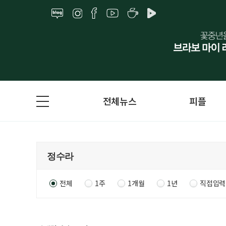
전체뉴스
피플
전체
1주
1개월
1년
직접입력