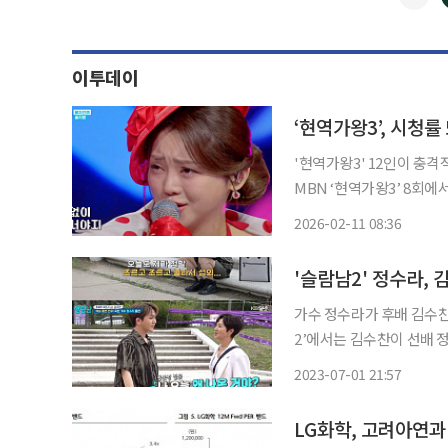
이투데이
‘현역가왕3’, 시청
'현역가왕3' 12인이 충격적인
MBN ‘현역가왕3’ 8회에
은 현역들의 본선 3차전 2
2026-02-11 08:36
라운드보다 무려 3배가 늘
가수 정수라가 후배 김수찬을 위해 ‘살림남’
2’에서는 김수찬이 선배 정수라를 초
고 조르고 졸라서 모신 거다
2023-07-01 21:57
LG화학, 고려아연과