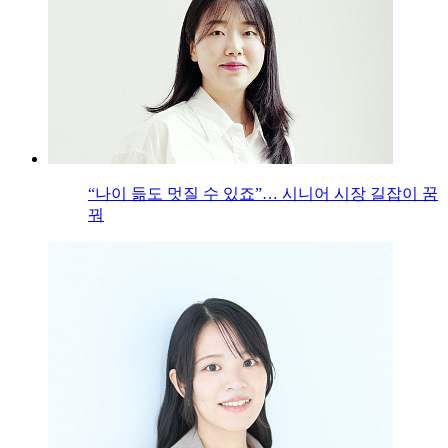
“나이 듦도 멋질 수 있죠”… 시니어 시장 길잡이 꿈
꿔