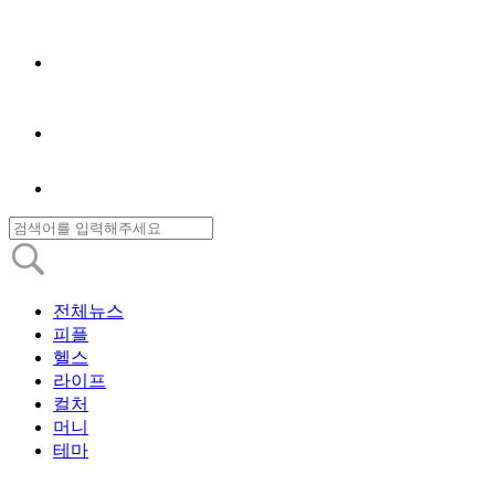
전체뉴스
피플
헬스
라이프
컬처
머니
테마