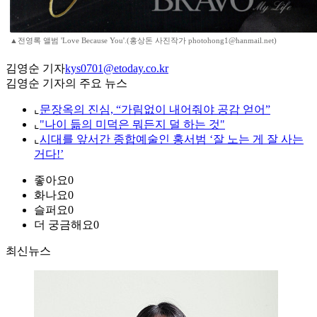
▲전영록 앨범 'Love Because You'.(홍상돈 사진작가 photohong1@hanmail.net)
김영순 기자
kys0701@etoday.co.kr
김영순 기자의 주요 뉴스
⌞
문장옥의 진심, “가림없이 내어줘야 공감 얻어”
⌞
"나이 듦의 미덕은 뭐든지 덜 하는 것"
⌞
시대를 앞서간 종합예술인 홍서범 ‘잘 노는 게 잘 사는
거다!’
좋아요
0
화나요
0
슬퍼요
0
더 궁금해요
0
최신뉴스