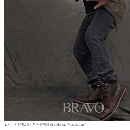
▲가수 전영록.(홍상돈 사진작가 photohong1@hanmail.net)