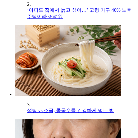
2.
‘아파도 집에서 늙고 싶어…’ 고령 가구 40% 노후
주택이라 어려워
3.
설탕 vs 소금, 콩국수를 건강하게 먹는 법