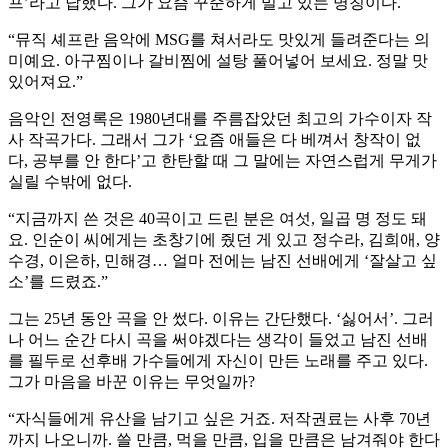
프’라고 답했다. 그가 요즘 꾸준하게 밀고 있는 명칭이다.
“뮤직 셰프란 음악에 MSG를 쳐서라도 맛있게 들려준다는 의
미예요. 아구찜이나 갈비찜에 설탕 풀어넣어 보세요. 정말 맛
있어져요.”
음악인 전영록은 1980년대를 주름잡았던 최고의 가수이자 작
사 작곡가다. 그래서 그가 ‘요즘 애들은 다 베껴서 창작이 없
다, 공부를 안 한다’고 한탄할 때 그 말에는 자연스럽게 무게가
실릴 수밖에 없다.
“지금까지 쓴 것은 40곡이고 드린 분은 여섯, 일곱 명 정도 돼
요. 인순이 씨에게는 초창기에 줬던 게 있고 정수라, 김희애, 양
수경, 이은하, 민해경… 얼마 전에는 남진 선배에게 ‘잘살고 싶
소’를 드렸죠.”
그는 25년 동안 곡을 안 썼다. 이유는 간단했다. ‘싫어서’. 그러
나 어느 순간 다시 곡을 써야겠다는 생각이 들었고 남진 선배
를 필두로 선후배 가수들에게 자신이 만든 노래를 주고 있다.
그가 마음을 바꾼 이유는 무엇일까?
“자식들에게 유산을 남기고 싶은 거죠. 저작권료는 사후 70년
까지 나오니까. 쓸 만큼, 먹을 만큼, 입을 만큼은 남겨줘야 한다