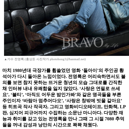
▲가수 전영록.(홍상돈 사진작가 photohong1@hanmail.net)
마치 1980년대 극장가를 휩쓸었던 영화 ‘돌아이’의 주인공 황
석아가 다시 돌아온 느낌이었다. 전영록은 어리숙하면서도 불
의를 보면 참지 못하는 뜨거운 청년의 모습 그대로를 간직한
채 인터뷰 내내 유쾌함을 잃지 않았다. ‘사랑은 연필로 쓰세
요’, ‘불티’, ‘아직도 어두운 밤인가봐’와 같은 명곡들을 부른
주인이자 ‘바람아 멈추어다오’, ‘사랑은 창밖에 빗물 같아요’
등 히트곡 작사 작곡자, 그리고 영화비디오테이프, 만화책, LP
판, 심지어 피규어까지 수집하는 소문난 마니아다. 다양한 재
능과 취미를 갖고 있는 전영록을 만나 그때 그 시절 7080 추억
들을 꺼내 감성과 낭만의 시간으로 꽉꽉 채웠다.