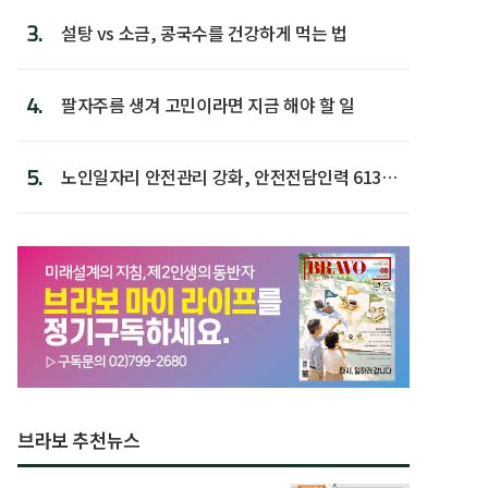
3.
설탕 vs 소금, 콩국수를 건강하게 먹는 법
4.
팔자주름 생겨 고민이라면 지금 해야 할 일
5.
노인일자리 안전관리 강화, 안전전담인력 613명
첫 배치
브라보 추천뉴스