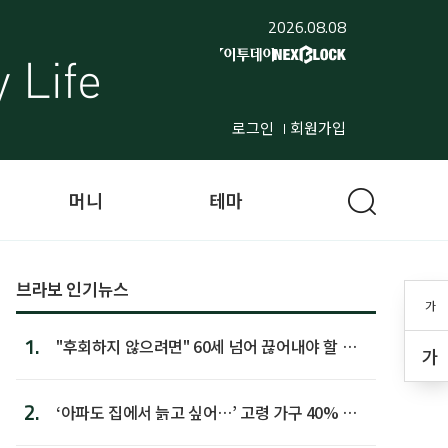
2026.08.08
로그인
회원가입
머니
테마
브라보 인기뉴스
가
1.
"후회하지 않으려면" 60세 넘어 끊어내야 할 사
가
람 1위
2.
‘아파도 집에서 늙고 싶어…’ 고령 가구 40% 노
후 주택이라 어...