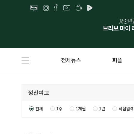
전체뉴스
피플
전체
1주
1개월
1년
직접입력