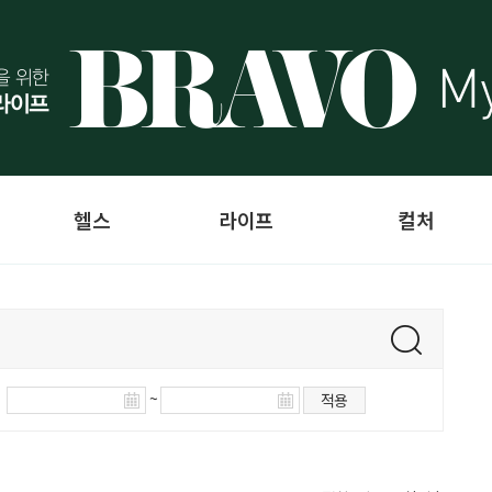
헬스
라이프
컬처
~
적용