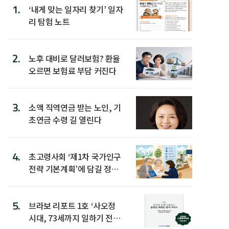
1.
‘내게 맞는 일자리 찾기’ 일자
리 탐험 노트
2.
노후 대비로 달러보험? 환율
오르면 보험료 부담 커진다
3.
소액 직역연금 받는 노인, 기
초연금 수령 길 열린다
4.
초고령사회 ‘제1차 국가인구
전략 기본계획’에 담길 정책
은
5.
브라보 리포트 1호 ‘사오정
시대, 73세까지 일하기 전략’