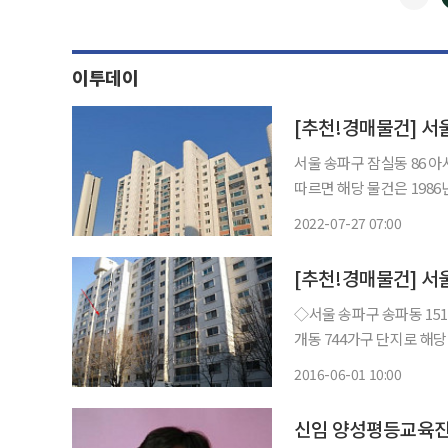
이투데이
[추천!경매물건] 서울
서울 송파구 잠실동 86 아시아선수
따르면 해당 물건은 1986년
면적은 99㎡에 방 3개, 욕실 1개 계단식 구조다.
2022-07-27 07:00
이 혼재돼 있다. 지하철 2
[추천!경매물건] 서울
◇서울 송파구 송파동 151 한
개동 744가구 단지로 해당 
개에 계단식 구조이다. 지하
2016-06-01 10:00
리 에는 2018년 3월 완공
신임 양성평등교육진