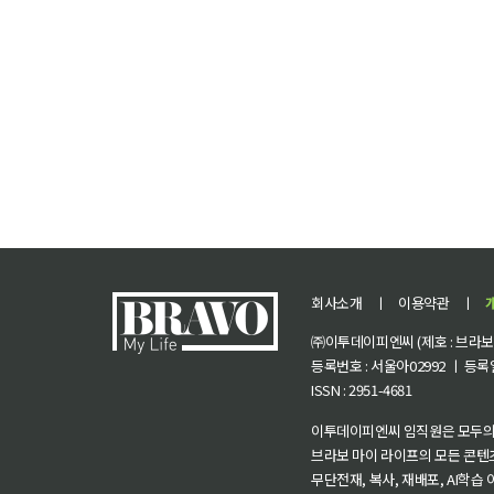
회사소개
ㅣ
이용약관
ㅣ
㈜이투데이피엔씨 (제호 : 브라보 마
등록번호 : 서울아02992 ㅣ 등록일자
ISSN : 2951-4681
이투데이피엔씨 임직원은 모두의
브라보 마이 라이프의 모든 콘텐
무단전재, 복사, 재배포, AI학습