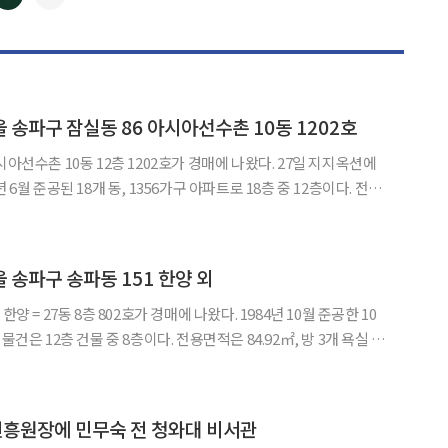
◀
▶
 송파구 잠실동 86 아시아선수촌 10동 1202호
촌 10동 12층 1202호가 경매에 나왔다. 27일 지지옥션에
 6월 준공된 18개 동, 1356가구 아파트로 18층 중 12층이다. 전용
 주변은 아파트단지와 단독주택, 근린시설 등
호선과 9호선을 이용할 수
 송파구 송파동 151 한양 외
양 = 27동 8층 802호가 경매에 나왔다. 1984년 10월 준공한 10
물건은 12층 건물 중 8층이다. 전용면적은 84.92㎡, 방 3개 욕실 1
철 8호선 송파역이 단지에서 10여분 거리에 있다. 단지 10여분 거
 예정인 지하철 9호선
흥원장에 민무숙 전 청와대 비서관