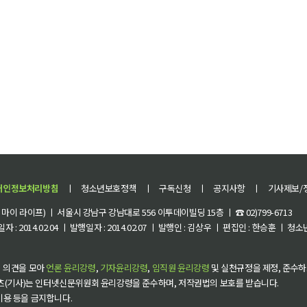
개인정보처리방침
ㅣ
청소년보호정책
ㅣ
구독신청
ㅣ
공지사항
ㅣ
기사제보/
이 라이프) ㅣ 서울시 강남구 강남대로 556 이투데이빌딩 15층 ㅣ ☎ 02)799-6713
 : 2014.02.04 ㅣ 발행일자 : 2014.02.07 ㅣ 발행인 : 김상우 ㅣ 편집인 : 한승훈 ㅣ
 의견을 모아
언론 윤리강령
,
기자윤리강령
,
임직원 윤리강령
및 실천규정을 제정, 준수하
츠(기사)는 인터넷신문위원회 윤리강령을 준수하며, 저작권법의 보호를 받습니다.
 이용 등을 금지합니다.