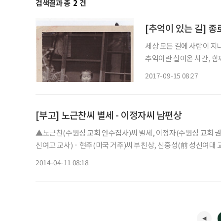
검색결과 총
2
건
[추억이 있는 길] 
세상 모든 길에 사람이 지
추억이란 살아온 시간, 함
장된 것이다. 박미령 동년
2017-09-15 08:27
사진 속 전차가 살아나고 
[부고] 노근찬씨 별세 - 이정자씨 남편상
▲노근찬(수원성 교회 안수집사)씨 별세, 이정자(수원성 교회 권
신여고 교사)ㆍ현주(미국 거주)씨 부친상, 신중성(前 성신여대
스병원, 발인 12일 오전, 02-2019-4000
2014-04-11 08:18