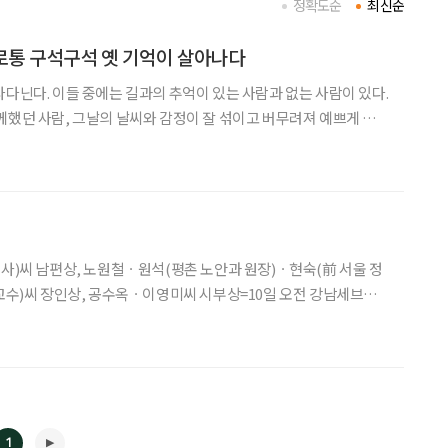
정확도순
최신순
종로통 구석구석 옛 기억이 살아나다
나다닌다. 이들 중에는 길과의 추억이 있는 사람과 없는 사람이 있다.
께했던 사람, 그날의 날씨와 감정이 잘 섞이고 버무려져 예쁘게 포
기자와 함께 오래전 기억과 감정을 더듬으며 종로 길을 걸었다. 흑백
서울시민회관이 눈앞에 보이는 듯하다. 그리고 행복한 발견.
사)씨 남편상, 노원철ㆍ원석(평촌 노안과 원장)ㆍ현숙(前 서울 정
 교수)씨 장인상, 공수옥ㆍ이영미씨 시부상=10일 오전 강남세브란
1