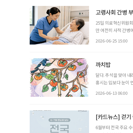
고령사회 간병 
25일 의료혁신위원회
만 여전히 사적 간병에 
회로 진입하면서 간병
2026-06-25 15:00
안이 논
까치밥
달다. 추석을 맞아 
홍시는 입보다 눈이 먼
진다. 홍시는 감나무 
2026-06-13 06:00
법이 없다. 가지를 살
[카드뉴스] 걷기 
6월부터 전국 주요 