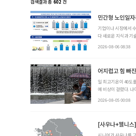
검색결과 총
602
건
민간형 노인일자리
기업이나 시장에서 
다 새로운 지식과 기
소득 지원에 그치지 
2026-08-06 08:38
나온다. 한국노
어지럽고 힘 빠진
일 최고기온이 40도
에 비상이 걸렸다. 
열질환에 더욱 취약하기 때문이다. 4일 기상청에 따르면
2026-08-05 00:08
어지고 있다. 제주시동
[사우나+웰니스]
시니어가 사우나를 고를 땐 시니어에게는 유행하는 장소보다 몸에 무리