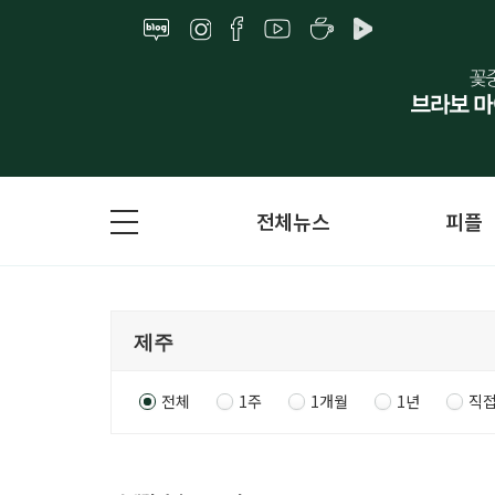
전체뉴스
피플
전체
1주
1개월
1년
직