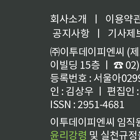
회사소개
ㅣ
이용약
공지사항
ㅣ
기사제
㈜이투데이피엔씨 (제호
이빌딩 15층 ㅣ ☎ 02)
등록번호 : 서울아02992
인 : 김상우 ㅣ 편집인
ISSN : 2951-4681
이투데이피엔씨 임직원
윤리강령
및 실천규정을