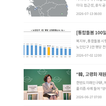
이다. 접근성, 휴식 
편하게 만들고 안전하게 빠져나올 수 있어
2026-07-13 06:00
지 확인한다. 온도 :
[통합돌봄 100
복지부, 통합돌봄 시행 
노인인구 1만 명당 전국 평균 41.0명,
차례의 암 수술로 건
2026-07-02 12:00
이 중단될 상황이었다
한반도미래인구硏, 제2차 미래인구포럼 개최
퓰리즘 사례 들어 “양국 관광객, 유학생 등 ‘관계 인구’ 확대 시 2억 명 수준 팽창 가능” 한국이
초고령사회에 진입했지
2026-06-27 07:00
가와 유키코 와세다대