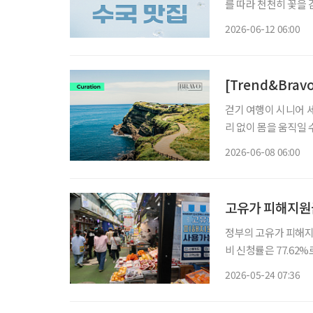
를 따라 천천히 꽃을
좋다. 푸른색과 보라
2026-06-12 06:00
에도 알맞다
[Trend&Brav
걷기 여행이 시니어 
리 없이 몸을 움직일
가 두드러진다. 문화체육관광부와 한국관광공사가 공개한 ‘2025 걷기여행 실태조사’에 따르
2026-06-08 06:00
면, 최근 1년간 걷기
고유가 피해지원금
정부의 고유가 피해지원
비 신청률은 77.62%로 집계됐다. 24일 행정안전부에 따르
자는 2788만8822
2026-05-24 07:36
이어 모바일·카드형 지