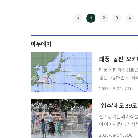
1
2
3
4
이투데이
태풍 '돌핀' 
태풍 돌핀 예상경로,
향은…동해안 비·제주
웨이크섬 근해 이동 중 제13호 태풍 ‘돌핀’이 강한 세력을 유지한 채 일본 오키나와와 
2026-08-07 07:10
지방에 접근하고 있다
◀
'입추'에도 39
절기상 가을의 시작을 
이 이어지겠다. 기상청에 따르면 이날 북태평양고기압의 영향으로 전국 대부분 지역의 기온
이 평년보다 높겠다. 
2026-08-07 05:00