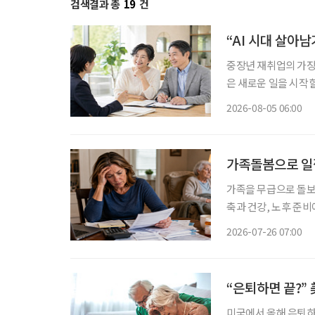
검색결과 총
19
건
“AI 시대 살아
중장년 재취업의 가장 
은 새로운 일을 시작할
이야기하는 지금 중요
2026-08-05 06:00
하는 일을 새로운 기
가족돌봄으로 일
가족을 무급으로 돌보
축과 건강, 노후 준비
뿐 아니라 은퇴 이후의 생활까지 
2026-07-26 07:00
그린월드리서치가 22일
“은퇴하면 끝?” 
미국에서 올해 은퇴하