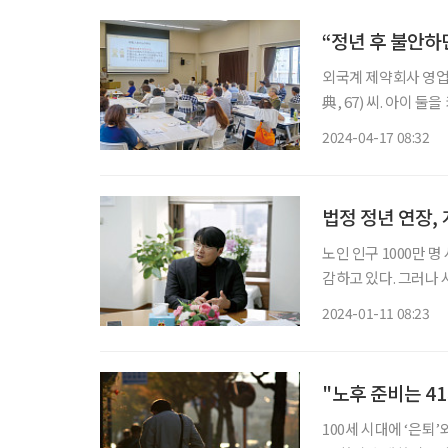
“정년 후 불안하
외국계 제약회사 영업
典, 67) 씨. 아이
출퇴근하면서 힘든 나
2024-04-17 08:32
연결하는 헤드헌터를 
법정 정년 연장,
노인 인구 1000만 
감하고 있다. 그러나 
영계는 임금피크제 등
2024-01-11 08:23
안을 모색 중이나 아직
"노후 준비는 4
100세 시대에 ‘은퇴