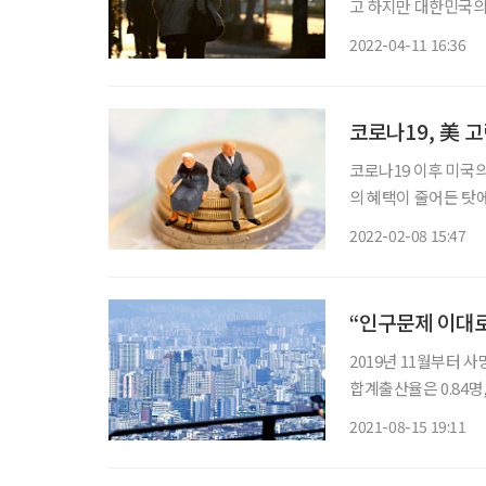
고 하지만 대한민국의 
력이 부족한 40대들은 
2022-04-11 16:36
공개된 신한은행 ‘보통
코로나19, 美 
코로나19 이후 미국
의 혜택이 줄어든 탓
로 꼽았다. 자산 가격
2022-02-08 15:47
것으
“인구문제 이대로
2019년 11월부터
합계출산율은 0.84명
는 인구’가 315만 
2021-08-15 19:11
문제를 단순하게 접근