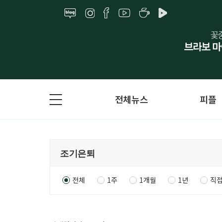
전체뉴스
피플
전체
1주
1개월
1년
직