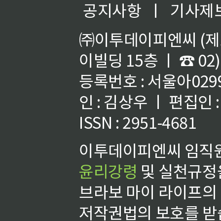
공지사항
ㅣ
기사제
㈜이투데이피엔씨 (제호
이빌딩 15층 ㅣ ☎ 02)
등록번호 : 서울아02992
인 : 김상우 ㅣ 편집인
ISSN : 2951-4681
이투데이피엔씨 임직원
윤리강령
및 실천규정을
브라보 마이 라이프의
저작권법의 보호를 받