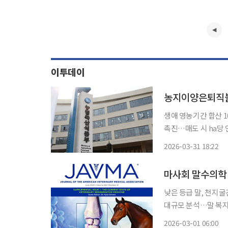
이투데이
농지이양은퇴직불 
생애 영농기간 합산 
촉진…매도 시 ha당 연 600만원·
농업인도 앞으로는 농
2026-03-31 18:22
로 지적돼 온 ‘최근 1
마사회 말수의학 
낮은 등급 말, 천지굴
대규모 분석…말 복지 정책 과학적 기반 
인정받으며 경주마 부상 예방의 과
2026-03-01 06:00