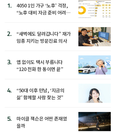
1.
4050 1인 가구 ‘노후’ 걱정,
“노후 대비 자금 준비 어려
워”
2.
“새벽에도 달려갑니다” 재가
임종 지키는 방문진료 의사
3.
앱 없이도 택시 부릅니다
“120 전화 한 통이면 끝”
4.
“50대 이후 만남, ‘지금의
삶’ 함께할 사람 찾는 것”
5.
마이클 잭슨은 어떤 존재였
을까