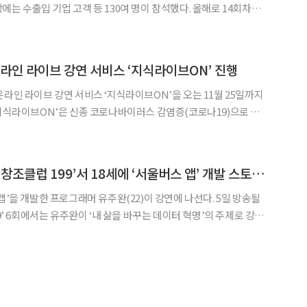
출입 기업 고객 등 130여 명이 참석했다. 올해로 14회차를
 주요 수출입 기업고객을 대상으로 사업전략을 수립하는데 유익
 이번 강의에서는 NH투자증권 권아민 연구원과 서울대학교 산
온라인 라이브 강연 서비스 ‘지식라이브ON’ 진행
온라인 라이브 강연 서비스 ‘지식라이브ON’을 오는 11월 25일까지
고 있는 상황에서 사용자들의 문화 활동 경로를 넓히고 온라인 강
연 문화를 활성화하는 취지에서 기획됐다. 이번 온라인 강연에서는 각 분야
프로그래머 유주완, ‘창조클럽 199’서 18세에 ‘서울버스 앱’ 개발 스토리 공개
을 개발한 프로그래머 유주완(22)이 강연에 나선다. 5일 방송될
99’ 6회에서는 유주완이 ‘내 삶을 바꾸는 데이터 혁명’의 주제로 강연
 18세의 나이에 누적 천만 다운로드를 기록한 ‘서울버스 앱’을 개
클럽 199’ 녹화에서 유주완 프로