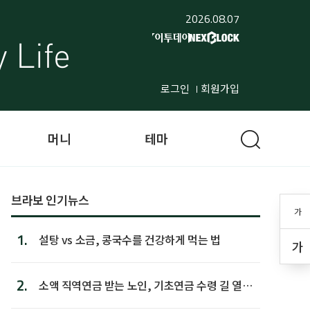
2026.08.07
로그인
회원가입
머니
테마
브라보 인기뉴스
가
1.
설탕 vs 소금, 콩국수를 건강하게 먹는 법
가
2.
소액 직역연금 받는 노인, 기초연금 수령 길 열린
다