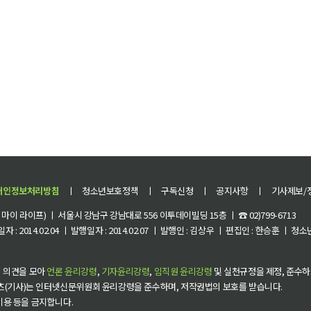
개인정보처리방침
ㅣ
청소년보호정책
ㅣ
구독신청
ㅣ
공지사항
ㅣ
기사제보/
이 라이프) ㅣ 서울시 강남구 강남대로 556 이투데이빌딩 15층 ㅣ ☎ 02)799-6713
 : 2014.02.04 ㅣ 발행일자 : 2014.02.07 ㅣ 발행인 : 김상우 ㅣ 편집인 : 한승훈 ㅣ
 의견을 모아
언론 윤리강령
,
기자윤리강령
,
임직원 윤리강령
및 실천규정을 제정, 준수하
츠(기사)는 인터넷신문위원회 윤리강령을 준수하며, 저작권법의 보호를 받습니다.
 이용 등을 금지합니다.