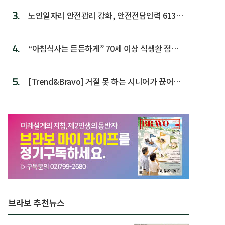
3.
노인일자리 안전관리 강화, 안전전담인력 613명
첫 배치
4.
“아침식사는 든든하게” 70세 이상 식생활 점수
가장 높아
5.
[Trend&Bravo] 거절 못 하는 시니어가 끊어야
할 행동 5
브라보 추천뉴스