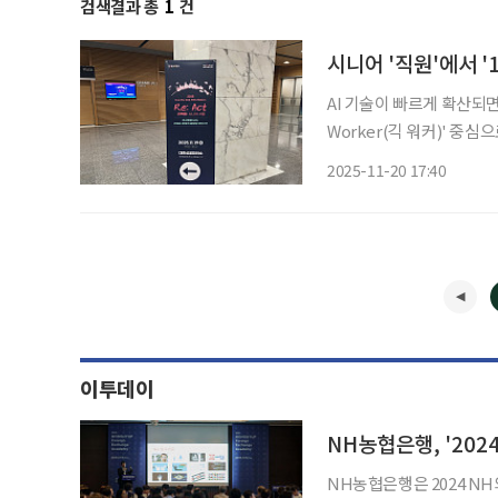
검색결과 총
1
건
시니어 '직원'에서 '
AI 기술이 빠르게 확산되면서
Worker(긱 워커)' 중심으로 이동해
시니어가 전문성과 경력을 
2025-11-20 17:40
기업과 정책은 '정규직 재
이투데이
NH농협은행, '20
NH농협은행은 2024 NH외국환아