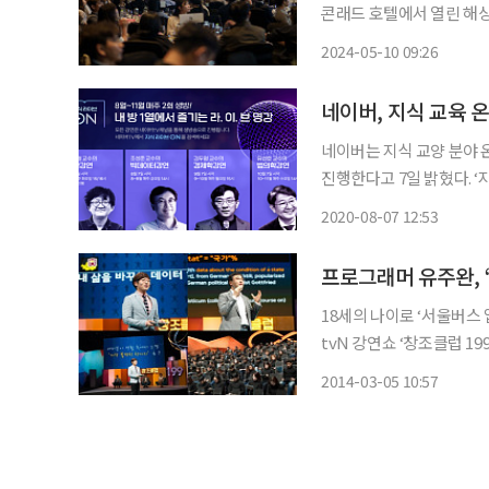
콘래드 호텔에서 열린 해상에는 수
맞는 NH외국환아카데미는
2024-05-10 09:26
한 정보를 제공하고 있다.
네이버, 지식 교육 
네이버는 지식 교양 분야 
진행한다고 7일 밝혔다. ‘지식라이브ON’은 신종 코로나바이러스 감염증(코로나19)으로 인
해 오프라인 강연이 침체되
2020-08-07 12:53
18세의 나이로 ‘서울버스 앱’
tvN 강연쇼 ‘창조클럽 1
한다. 프로그래머 유주완은
2014-03-05 10:57
발했다. 최근 진행된 ‘창조