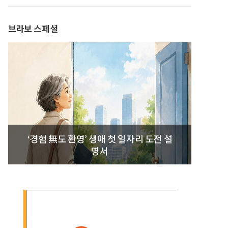
브라보 스페셜
‘경험 無도 환영’ 생애 첫 일자리 도전 설
명서