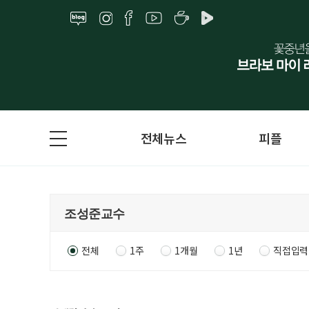
전체뉴스
피플
전체
1주
1개월
1년
직접입력