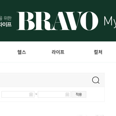
헬스
라이프
컬처
~
적용