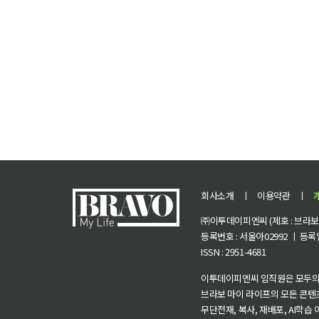
회사소개
ㅣ
이용약관
ㅣ
㈜이투데이피엔씨 (제호 : 브라보 마
등록번호 : 서울아02992 ㅣ 등록일자
ISSN : 2951-4681
이투데이피엔씨 임직원은 모두의
브라보 마이 라이프의 모든 콘텐
무단전재, 복사, 재배포, AI학습