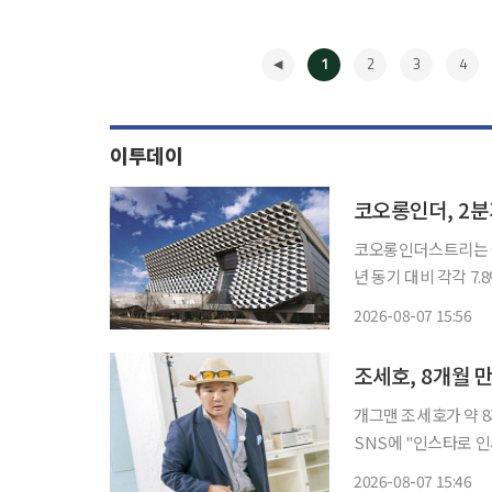
1
2
3
4
이투데이
코오롱인더, 2분
코오롱인더스트리는 올해
년 동기 대비 각각 7.8%
대외 변동성 확대에도 
2026-08-07 15:56
출 증가, 패션부문의
◀
조세호, 8개월 
개그맨 조세호가 약 8개월 
SNS에 "인스타로 인
번 시즌도 재밌게 준
2026-08-07 15:46