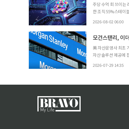
주당 수억 회 쓰이는 
한 조직 55%스테이
기관 참여 구조로 이동 북한 연계 해킹 조직의 오픈소스 공급망 공격이 글로벌 클라우드
2026-08-02 06:00
으로 번지면서 크립토
모건스탠리, 이더
美 자산운영사 최초 가
자산 솔루션 제공에 집중” 글로벌 투자사 모건스탠리가 가상자산 포트폴리오
국 코인텔레그래프는 
2026-07-29 14:35
상품(ETP)을 출시