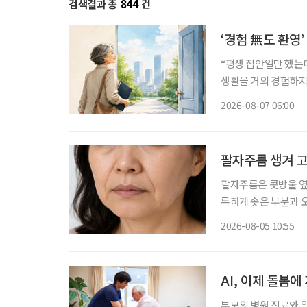
검색결과 총
844
건
‘경험 無도 환영
“평생 집안일만 했는데
생활을 거의 경험하지 
같은 문턱 앞에 선다.
2026-08-07 06:00
지 낯설다. 이들에게 
팔자주름 생겨 고
팔자주름은 콧방울 옆
록하게 솟은 부분과 
록 팔자주름이 눈에 띄게 깊어지는 
2026-08-05 10:55
정을 지을 때 반복적
AI, 이제 돌봄
부모의 병원 진료와 