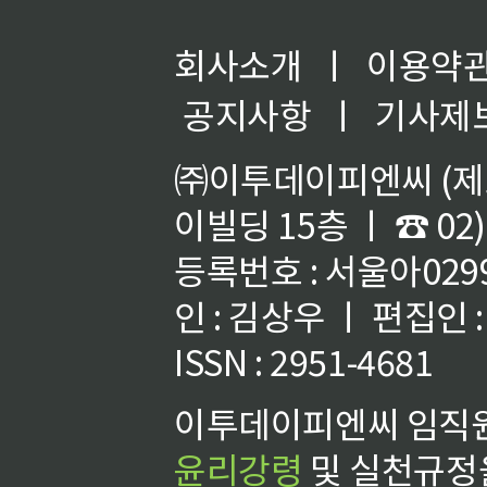
회사소개
ㅣ
이용약
공지사항
ㅣ
기사제
㈜이투데이피엔씨 (제호
이빌딩 15층 ㅣ ☎ 02)
등록번호 : 서울아02992
인 : 김상우 ㅣ 편집인
ISSN : 2951-4681
이투데이피엔씨 임직원
윤리강령
및 실천규정을