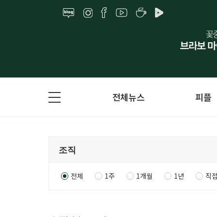
전체뉴스
피플
전체
1주
1개월
1년
직