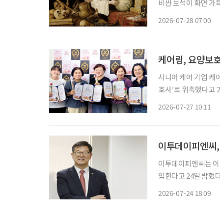
비싼 보석이 화면 가
(Vanitas) 정물
2026-07-28 07:00
올랐다. 낯선 도시에
케어링, 요양보호
시니어 케어 기업 케어
호사’로 위촉했다고 27일 밝혔다. 케어링은 돌봄 현장에서
이고 조직에 대한 소
2026-07-27 10:11
가 높은 어르신을 담
이투데이피엔씨,
이투데이피엔씨는 이
입한다고 24일 밝혔다. 미래설계연구원은 고령화와 인구구조의 변화, 건강과 돌봄, 연
후소득, 중장년 일자
2026-07-24 18:09