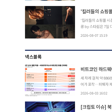
다. 공개된 사진에는
'킬러들의 쇼핑몰
'킬러들의 쇼핑몰 시즌2
콩 by 스타쉽은 7일
은 이동욱의 비하인드 스틸을 공개했다. 공개된 사
2026-08-07 15:19
위해 태국으로 향한 
넥스블록
비트코인 하드웨어
세 차례 걸쳐 약 88
어가 포착…피해자 제
활성 주소 급증에도 일부 영향 가능성 비트코인 하드웨어
2026-08-03 16:02
은 엔트로피(시드 생