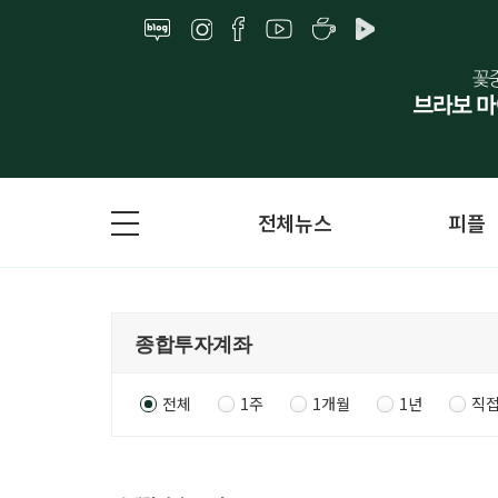
전체뉴스
피플
전체
1주
1개월
1년
직