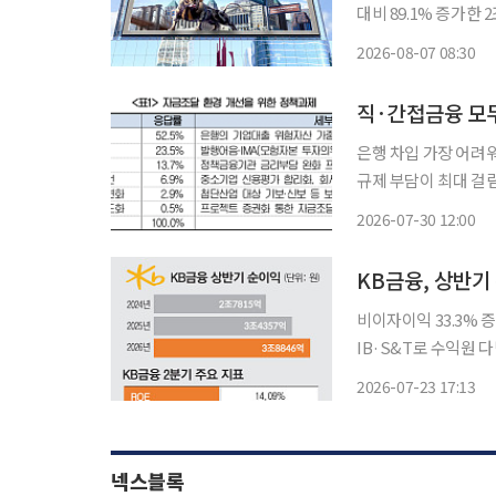
대비 89.1% 증가한 
늘어난 1조7311억원으로 집계됐다. 실적 성장 핵심
2026-08-07 08:30
수익 비중은 △위탁매매(B
직·간접금융 모
은행 차입 가장 어려워
규제 부담이 최대 걸림돌 기업들이 은행 대출부터 회사채·주식 발행까지 직·간
서 자금 조달에 어려
2026-07-30 12:00
과제로 은행의 기업대
KB금융, 상반기
비이자이익 33.3%
IB·S&T로 수익원 다변
이 증권을 중심으로 한
2026-07-23 17:13
이자이익이 안정적으로
넥스블록