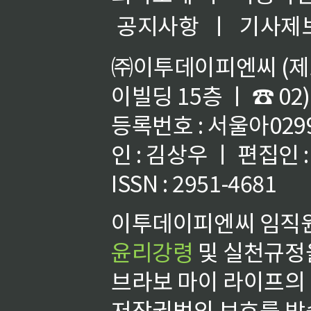
공지사항
ㅣ
기사제
㈜이투데이피엔씨 (제호
이빌딩 15층 ㅣ ☎ 02)
등록번호 : 서울아02992
인 : 김상우 ㅣ 편집인
ISSN : 2951-4681
이투데이피엔씨 임직원
윤리강령
및 실천규정을
브라보 마이 라이프의
저작권법의 보호를 받