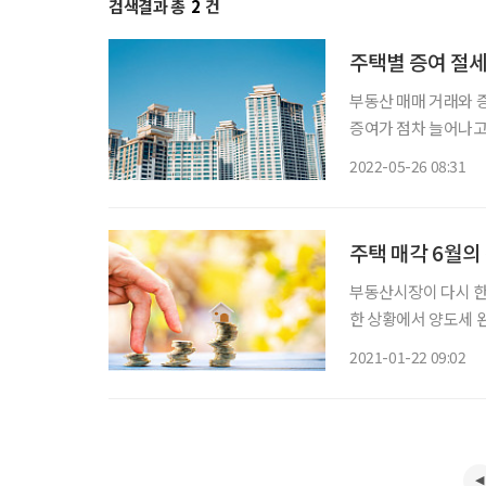
검색결과 총
2
건
주택별 증여 절세
부동산 매매 거래와 
증여가 점차 늘어나고
2월 1404건으로 잠정
2022-05-26 08:31
다. 반면 증여 거래
주택 매각 6월의
부동산시장이 다시 한
한 상황에서 양도세 
로 양도세 완화라는 
2021-01-22 09:02