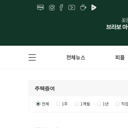
전체뉴스
피플
전체
1주
1개월
1년
직