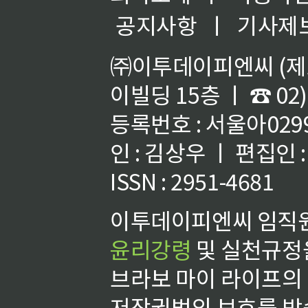
공지사항
ㅣ
기사제
㈜이투데이피엔씨 (제호
이빌딩 15층 ㅣ ☎ 02)
등록번호 : 서울아02992
인 : 김상우 ㅣ 편집인
ISSN : 2951-4681
이투데이피엔씨 임직원
윤리강령
및 실천규정을
브라보 마이 라이프의
저작권법의 보호를 받