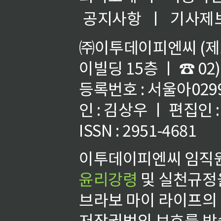
공지사항
ㅣ
기사제
㈜이투데이피엔씨 (제호
이빌딩 15층 ㅣ ☎ 02)
등록번호 : 서울아02992
인 : 김상우 ㅣ 편집인
ISSN : 2951-4681
이투데이피엔씨 임직원
윤리강령
및 실천규정을
브라보 마이 라이프의
저작권법의 보호를 받