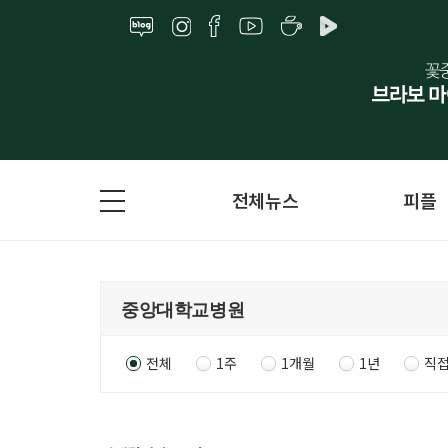
전체뉴스
피플
전체
1주
1개월
1년
직