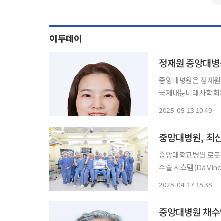
이투데이
정재원 중앙대병
중앙대병원은 정재원 
국제내분비대사학회에서 구연 발표
오드 노출이 산부인과
2025-05-13 10:49
중 요오드 초과잉은 
중앙대학교병원 로봇수
수술 시스템(Da Vinc
원 로봇수술센터는 201
2025-04-17 15:38
로봇수술 시스템(Da Vin
중앙대병원 채수