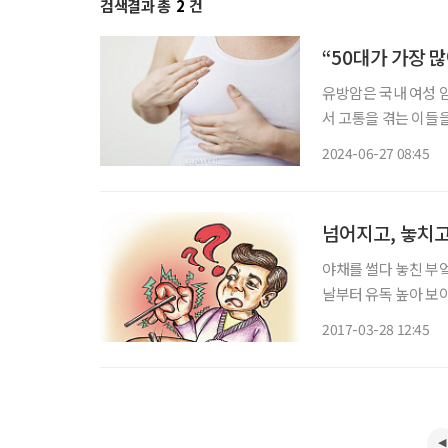
검색결과 총
2
건
“50대가 가장 
유방암은 국내 여성 암
서 고통을 겪는 이들을
나도?’라는 걱정이 들
2024-06-27 08:45
유방암에 대한 궁금
넘어지고, 놓치고
야채를 썰다 놓친 부
날부터 유독 높아 보이
에서 개의치 않고 넘길
2017-03-28 12:45
생각할 수 있다. 하지