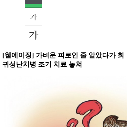
[웰에이징] 가벼운 피로인 줄 알았다가 희
귀성난치병 조기 치료 놓쳐