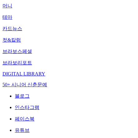
머니
테마
카드뉴스
컷&칼럼
브라보스페셜
브라보리포트
DIGITAL LIBRARY
50+ 시니어 신춘문예
블로그
인스타그램
페이스북
유튜브