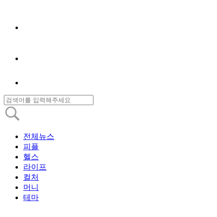
전체뉴스
피플
헬스
라이프
컬처
머니
테마