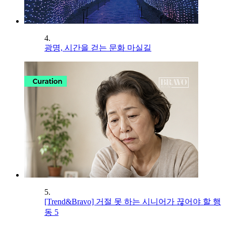
4.
광명, 시간을 걷는 문화 마실길
5.
[Trend&Bravo] 거절 못 하는 시니어가 끊어야 할 행
동 5