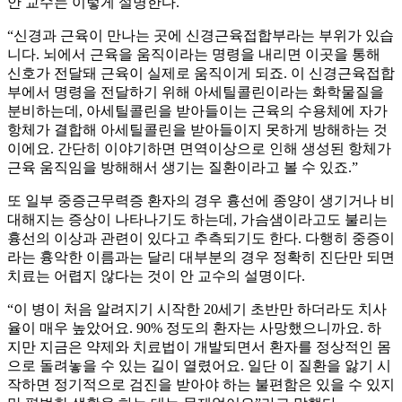
안 교수는 이렇게 설명한다.
“신경과 근육이 만나는 곳에 신경근육접합부라는 부위가 있습
니다. 뇌에서 근육을 움직이라는 명령을 내리면 이곳을 통해
신호가 전달돼 근육이 실제로 움직이게 되죠. 이 신경근육접합
부에서 명령을 전달하기 위해 아세틸콜린이라는 화학물질을
분비하는데, 아세틸콜린을 받아들이는 근육의 수용체에 자가
항체가 결합해 아세틸콜린을 받아들이지 못하게 방해하는 것
이에요. 간단히 이야기하면 면역이상으로 인해 생성된 항체가
근육 움직임을 방해해서 생기는 질환이라고 볼 수 있죠.”
또 일부 중증근무력증 환자의 경우 흉선에 종양이 생기거나 비
대해지는 증상이 나타나기도 하는데, 가슴샘이라고도 불리는
흉선의 이상과 관련이 있다고 추측되기도 한다. 다행히 중증이
라는 흉악한 이름과는 달리 대부분의 경우 정확히 진단만 되면
치료는 어렵지 않다는 것이 안 교수의 설명이다.
“이 병이 처음 알려지기 시작한 20세기 초반만 하더라도 치사
율이 매우 높았어요. 90% 정도의 환자는 사망했으니까요. 하
지만 지금은 약제와 치료법이 개발되면서 환자를 정상적인 몸
으로 돌려놓을 수 있는 길이 열렸어요. 일단 이 질환을 앓기 시
작하면 정기적으로 검진을 받아야 하는 불편함은 있을 수 있지