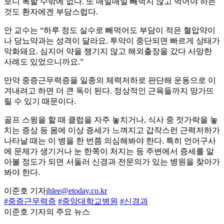
보니 독할 수밖에 없다. 또 매일매일 빼먹지 않고 먹어야 하는
것도 환자에겐 부담스럽다.
안 교수는 “하루 정도 실수로 빼먹어도 부담이 적은 혈압약이
나 당뇨약과는 성격이 달라요. 투약이 중단되면 빠르게 상태가
악화돼요. 심지어 약을 챙기지 않고 해외출장을 갔다 사망한
사례도 있었으니까요.”
만약 중증근무력증을 일종의 체력저하로 판단해 운동으로 이
겨내려고 하면 더 큰 독이 된다. 정상적인 근육들까지 망가뜨
릴 수 있기 때문이다.
골프 스윙을 할 때 클럽을 자주 놓치거나, 식사 중 젓가락을 놓
치는 증상 등 몸에 이상 증세가 느껴지고 갑작스런 근력저하가
나타날 때는 이 병을 한 번쯤 의심해봐야 한다. 특히 언어구사
에 문제가 생기거나 눈 한쪽이 처지는 등 주변에서 증세를 알
아볼 정도가 되면 서둘러 신경과 전문의가 있는 병원을 찾아가
봐야 한다.
이준호 기자
jhlee@etoday.co.kr
#중증근무력증
#중앙대학교병원
#신경과
이준호 기자의 주요 뉴스