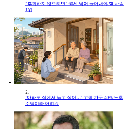
"후회하지 않으려면" 60세 넘어 끊어내야 할 사람
1위
2.
‘아파도 집에서 늙고 싶어…’ 고령 가구 40% 노후
주택이라 어려워