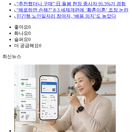
⌞
“추천했더니 구매” 日 돌봄 현장 종사자 91.5%가 경험
⌞
“해로하면 손해?” 8·3 세제개편에 ‘황혼이혼’ 조장 논란
⌞
민간형 노인일자리 참여자, ‘배움 의지’도 높았다
좋아요
0
화나요
0
슬퍼요
0
더 궁금해요
0
최신뉴스