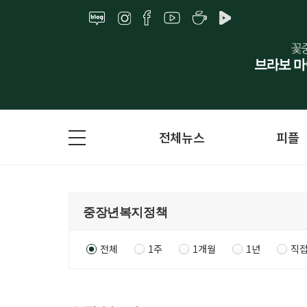
전체뉴스
피플
전체
1주
1개월
1년
직