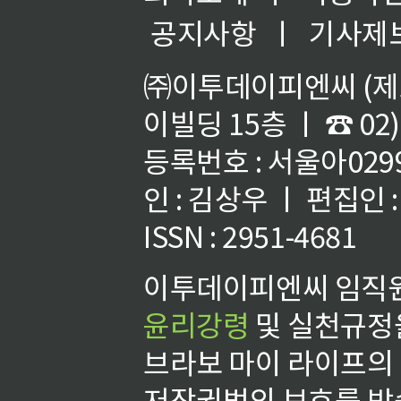
공지사항
ㅣ
기사제
㈜이투데이피엔씨 (제호
이빌딩 15층 ㅣ ☎ 02)
등록번호 : 서울아02992
인 : 김상우 ㅣ 편집인
ISSN : 2951-4681
이투데이피엔씨 임직원
윤리강령
및 실천규정을
브라보 마이 라이프의
저작권법의 보호를 받