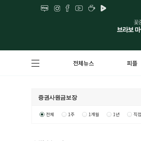
전체뉴스
피플
전체
1주
1개월
1년
직