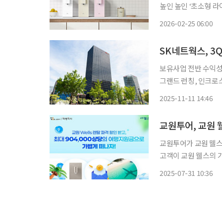
높인 높인 ‘초소형 라이트 직수 정수기
‘스스로 직수 정수기’의
2026-02-25 06:00
높이 345㎜의 한 뼘 
보유사업 전반 수익성
그랜드 런칭, 인크로스 
밸류체인 전반 경쟁력 강화 통해
2025-11-11 14:46
교원투어가 교원 웰스
고객이 교원 웰스의 
제공한다. 대상 품
2025-07-31 10:36
든 Lite △비데 리