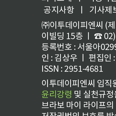
공지사항
ㅣ
기사제
㈜이투데이피엔씨 (제호
이빌딩 15층 ㅣ ☎ 02)
등록번호 : 서울아02992
인 : 김상우 ㅣ 편집인
ISSN : 2951-4681
이투데이피엔씨 임직원
윤리강령
및 실천규정을
브라보 마이 라이프의
저작권법의 보호를 받