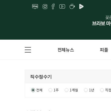
전체뉴스
피플
전체
1주
1개월
1년
직