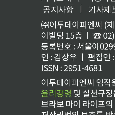
공지사항
ㅣ
기사제
㈜이투데이피엔씨 (제호
이빌딩 15층 ㅣ ☎ 02)
등록번호 : 서울아02992
인 : 김상우 ㅣ 편집인
ISSN : 2951-4681
이투데이피엔씨 임직원
윤리강령
및 실천규정을
브라보 마이 라이프의
저작권법의 보호를 받