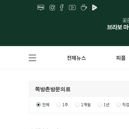
전체뉴스
피플
전체
1주
1개월
1년
직