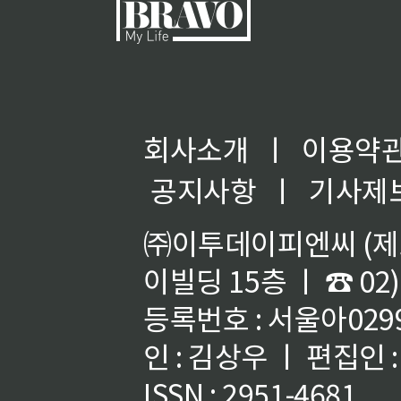
회사소개
ㅣ
이용약
공지사항
ㅣ
기사제
㈜이투데이피엔씨 (제호
이빌딩 15층 ㅣ ☎ 02)
등록번호 : 서울아02992
인 : 김상우 ㅣ 편집인
ISSN : 2951-4681