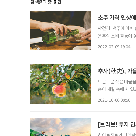
검색결과 총
6
건
소주 가격 인상예
막걸리, 맥주에 이어 
음주와 소비 활동에 영향을 끼칠 것으로
이라는 전망이 나오고
2022-02-09 19:04
정판매는 지난 4일부터
추사(秋史), 가
드문드문 작은 마을을 
송이 세월 속에 서 있
가는 길 표지판이 군
2021-10-06 08:50
과밭이 나타난다. 
[브라보! 투자 인
하이트진로가 다양한 