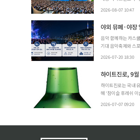
이브 페스티벌’을 개
2026-08-07 10:47
음악 함께하는 카스쿨
기대 음악축제와 스포츠 행사, 휴가 등 야외활동 수요가 늘어나는 여름 성수기를 맞아 주류업
계의 매출 반등 기대
2026-07-20 18:30
페스티벌과 스포츠 마
화에
하이트진로, 9
하이트진로는 국내 유
해 '참이슬 후레쉬 이슬라
티벌'은 참이슬 브랜드
2026-07-07 09:20
에 이어 2년 만에 열