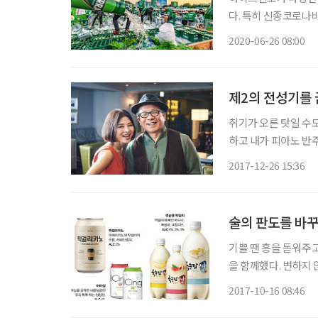
다. 특히 신종코로나
감소가 예상되고, 주
2020-06-26 08:00
제2의 전성기를 
취기가 오른 탓일 수
하고 내가 피아노 반주
냈다. “무작정 당신이 좋아요~ 이대로 옆에 있어주세요~” 이 노래가 TV에서 흘러나올 때 나
2017-12-26 15:36
는 가사 그대로 무작정
술의 판도를 바꾸
기쁠 땐 흥을 돋워주고
을 함께했다. 변하지
하는 기분으로 요즘 대세인 술을 알아보자. 전
2017-10-16 08:46
노….” 얼마 전부터