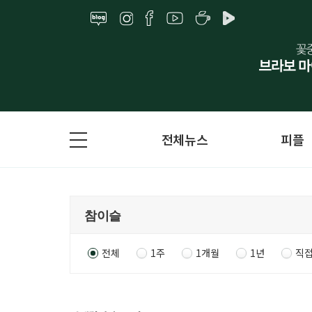
전체뉴스
피플
전체
1주
1개월
1년
직