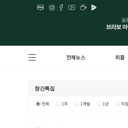
전체뉴스
피플
전체
1주
1개월
1년
직