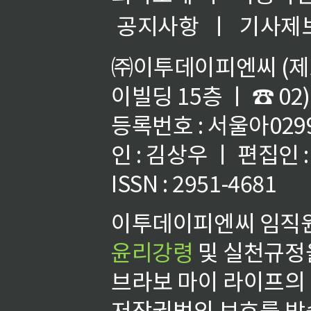
공지사항
ㅣ
기사제
㈜이투데이피엔씨 (제호
이빌딩 15층 ㅣ ☎ 02)
등록번호 : 서울아02992
인 : 김상우 ㅣ 편집인
ISSN : 2951-4681
이투데이피엔씨 임직원
윤리강령
및 실천규정을
브라보 마이 라이프의
저작권법의 보호를 받