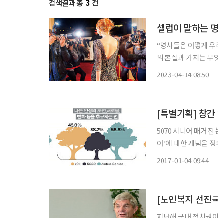
검색결과 총
3
건
셀럽이 말하는 명
“명사들은 어떻게 우
의 본질과 가치는 무
교 문화산업예술학과 교
2023-04-14 08:50
하게 관찰하면서 이 주
[특별기획] 창간
5070 시니어 매거진
어’에 대한 개념을 
위해 대대적인 설문조
2017-01-04 09:44
3299명을 대상으로 
지난해 국내 정치권이