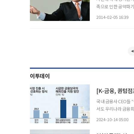
족으로 인한 공약파기
제와 직결된다. 정부
2014-02-05 16:39
정치적 책임을 안긴다.
은
이투데이
[K-금융, 퀀텀
국내 금융사 CEO들 
서도 우리나라 금융회
(현 하나은행)이 동경
2024-10-14 05:00
이다. 물론 쉽지 않은