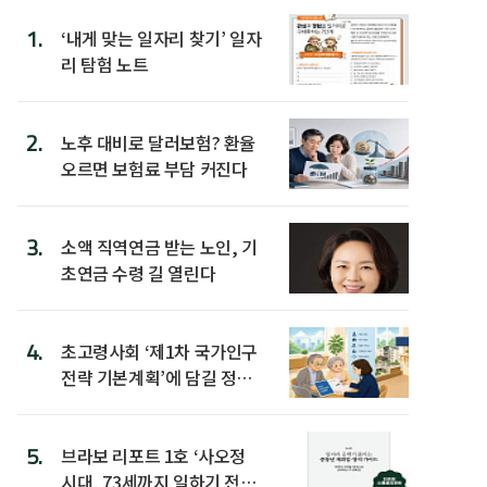
1.
‘내게 맞는 일자리 찾기’ 일자
리 탐험 노트
2.
노후 대비로 달러보험? 환율
오르면 보험료 부담 커진다
3.
소액 직역연금 받는 노인, 기
초연금 수령 길 열린다
4.
초고령사회 ‘제1차 국가인구
전략 기본계획’에 담길 정책
은
5.
브라보 리포트 1호 ‘사오정
시대, 73세까지 일하기 전략’