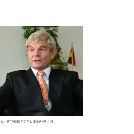
있는 롤프 마파엘 주한 독일 대사. 방인권 기자