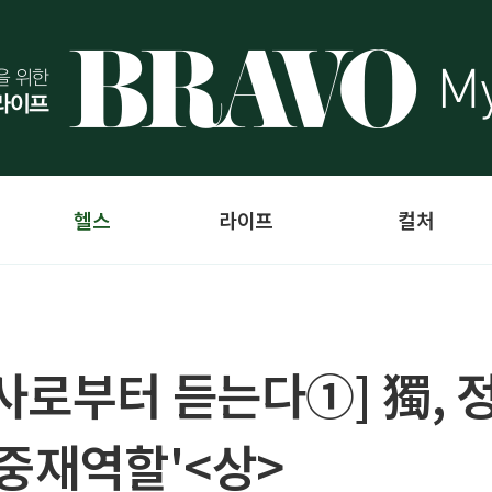
헬스
라이프
컬처
사로부터 듣는다①] 獨, 
 중재역할'<상>