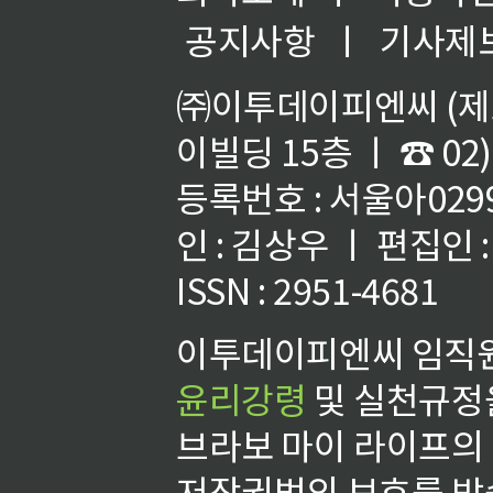
공지사항
ㅣ
기사제
㈜이투데이피엔씨 (제호
이빌딩 15층 ㅣ ☎ 02)
등록번호 : 서울아02992
인 : 김상우 ㅣ 편집인
ISSN : 2951-4681
이투데이피엔씨 임직원
윤리강령
및 실천규정을
브라보 마이 라이프의
저작권법의 보호를 받