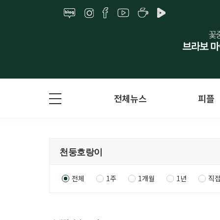
전체뉴스
피플
전체
1주
1개월
1년
직