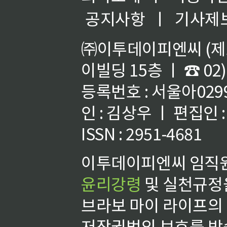
공지사항
ㅣ
기사제
㈜이투데이피엔씨 (제호
이빌딩 15층 ㅣ ☎ 02)
등록번호 : 서울아02992
인 : 김상우 ㅣ 편집인
ISSN : 2951-4681
이투데이피엔씨 임직원
윤리강령
및 실천규정을
브라보 마이 라이프의
저작권법의 보호를 받