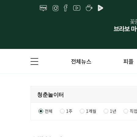
전체뉴스
피플
전체
1주
1개월
1년
직