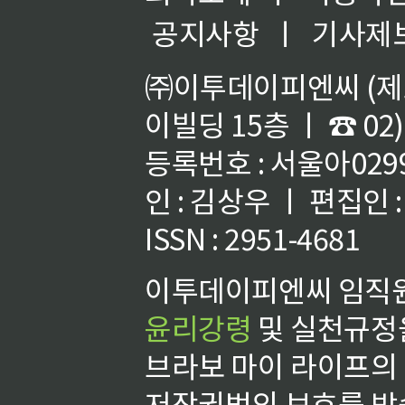
공지사항
ㅣ
기사제
㈜이투데이피엔씨 (제호
이빌딩 15층 ㅣ ☎ 02)
등록번호 : 서울아02992
인 : 김상우 ㅣ 편집인
ISSN : 2951-4681
이투데이피엔씨 임직원
윤리강령
및 실천규정을
브라보 마이 라이프의
저작권법의 보호를 받