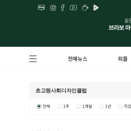
전체뉴스
피플
전체
1주
1개월
1년
직