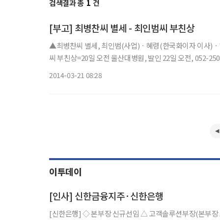
검색결과 총
1
건
[부고] 최병찬씨 별세 - 최인범씨 부친상
▲최병찬씨 별세, 최인범(사업)ㆍ혜령(한국화이자 이사)
씨 부친상=20일 오전 울산대병원, 발인 22일 오전, 052-250
2014-03-21 08:28
이투데이
[인사] 신한금융지주·신한은행
[신한은행] ◇ 본부장 신규선임 △ 고객솔루션부장(본부장 