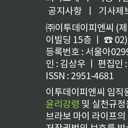
공지사항
ㅣ
기사제
㈜이투데이피엔씨 (제호
이빌딩 15층 ㅣ ☎ 02)
등록번호 : 서울아02992
인 : 김상우 ㅣ 편집인
ISSN : 2951-4681
이투데이피엔씨 임직원
윤리강령
및 실천규정을
브라보 마이 라이프의
저작권법의 보호를 받