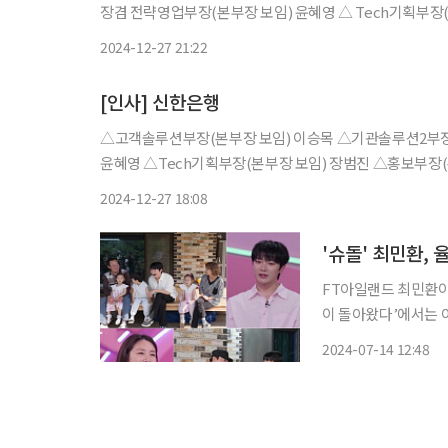
장겸 전략영업부장(본부장 보임) 윤혜영 △ Tech기획부장
사부장겸 부장심사역(본부장 보임) 박인선 △ PWM본부장 
2024-12-27 21:22
[인사] 신한은행
△고객솔루션부장(본부장 보임) 이승목 △기관솔루션2부장
윤혜영 △Tech기획부장(본부장 보임) 장범진 △홍보부장
박인선 △PWM본부장 김노근 △PWM영업본부장겸 신한 P
2024-12-27 18:08
'슈돌' 최민환,
FT아일랜드 최민환이 이혼 당시 아
이 돌아왔다’에서는 
탄다. 이날 최민환은 아버지와 술잔을 기울이며 “아이들이 태어나고 나서 ‘아버지가 이런 마
2024-07-14 12:48
음으로 나를 키웠겠구