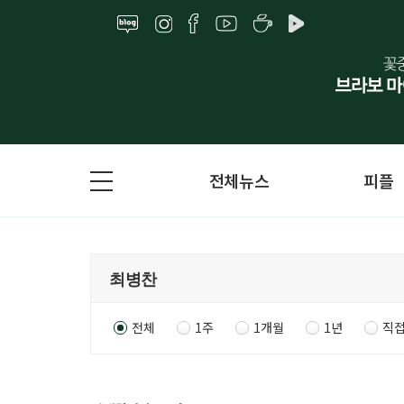
전체뉴스
피플
전체
1주
1개월
1년
직