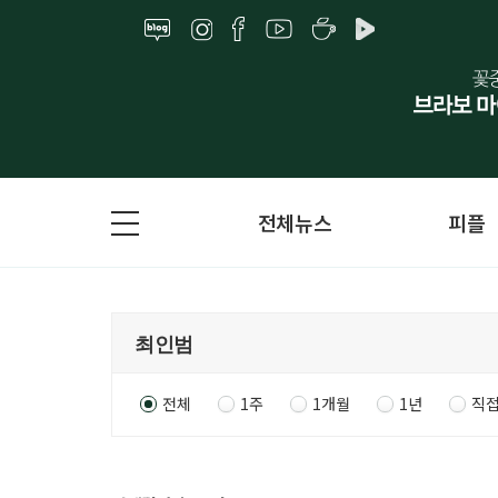
전체뉴스
피플
전체
1주
1개월
1년
직