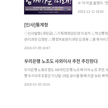
수’의 막을 올렸다. ‘전국여성CEO경영연수’는 여성경제인들의 경영역량 강화 및 비즈니스 네
트워킹 강화를 위해 
2023-12-11 14:30
[인사]통계청
◇인사발령(과장급) △기획재정담당관 이호석 △혁신행정담당관 유영호 △전략성과팀장 원정연 △통계조정과장 이지연 △품질
관리과장 김정란 △행정자료관리과장 김경용 △통계서비
김보경 △경제총조사과장 문정철 △소득통계과장 심상욱 △인구동향과장 김 진 △복지통계과장
2018-07-09 10:47
규 △통계
우리은행 노조도 사외이사 추천 추진한다
우리은행 노동조합도 KB국민은행 노조에 이어 노조 추천 사외이사 선임을 추진한다. 3일 
행 우리사주조합은 지난달 29일 공시를 통해 지분 보유 목적
경했다고 공시했다. 노조의 사외이사 추천은 KB금
2018-01-03 19:16