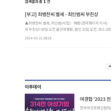
검색결과 총
1
건
[부고] 최병찬씨 별세 - 최인범씨 부친상
▲최병찬씨 별세, 최인범(사업)ㆍ혜령(한국화이자 이사)
씨 부친상=20일 오전 울산대병원, 발인 22일 오전, 052-250
2014-03-21 08:28
이투데이
여경협 ‘2023 
한국여성경제인협회는 