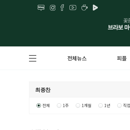
전체뉴스
피플
전체
1주
1개월
1년
직