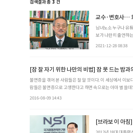
검색결과 총
3
건
교수·변호사… 화
남녀노소 누구나 유튜
보가 나란히 출연하는
사이에는 중장년들도 
2021-12-28 08:38
[잠 잘 자기 위한 나만의 비법] 잠 못 드는 밤
불면증을 겪어 본 사람들은 잘 알 것이다. 이 세상에서 이보다
람들은 불면증으로 고생한다고 하면 속으로는 아마 별 쓸데
관으로 치부할 지도 모른다. 필자는 이런 하릴
2016-08-09 14:43
[브라보 이 아침]
2012년 18대 대통