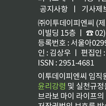
공지사항
ㅣ
기사제
㈜이투데이피엔씨 (제호
이빌딩 15층 ㅣ ☎ 02)
등록번호 : 서울아02992
인 : 김상우 ㅣ 편집인
ISSN : 2951-4681
이투데이피엔씨 임직원
윤리강령
및 실천규정을
브라보 마이 라이프의
저작권법의 보호를 받