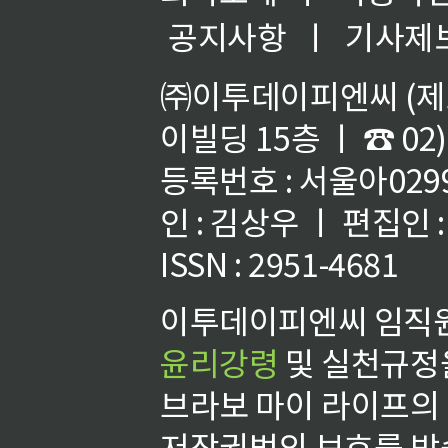
공지사항
ㅣ
기사제
㈜이투데이피엔씨 (제호
이빌딩 15층 ㅣ ☎ 02)
등록번호 : 서울아02992
인 : 김상우 ㅣ 편집인
ISSN : 2951-4681
이투데이피엔씨 임직원
윤리강령
및 실천규정을
브라보 마이 라이프의
저작권법의 보호를 받