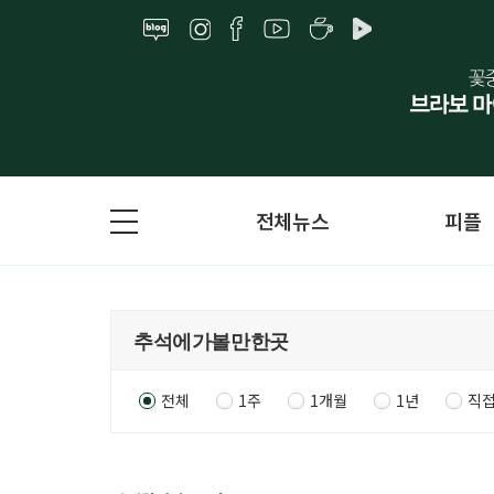
전체뉴스
피플
전체
1주
1개월
1년
직