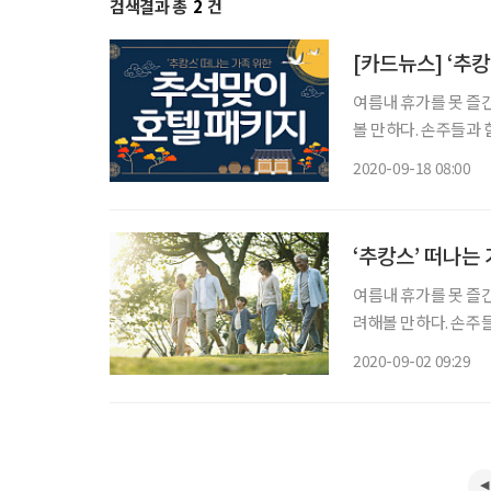
검색결과 총
2
건
[카드뉴스] ‘추
여름내 휴가를 못 즐
볼 만하다. 손주들과
2020-09-18 08:00
‘추캉스’ 떠나는
여름내 휴가를 못 즐
려해볼 만하다. 손주
된 다양한 프로모션을 소개한다. 사진 각
2020-09-02 09:29
화월드는 독립된 침실