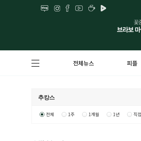
전체뉴스
피플
전체
1주
1개월
1년
직