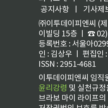
공지사항
ㅣ
기사제
㈜이투데이피엔씨 (제호
이빌딩 15층 ㅣ ☎ 02)
등록번호 : 서울아02992
인 : 김상우 ㅣ 편집인
ISSN : 2951-4681
이투데이피엔씨 임직원
윤리강령
및 실천규정을
브라보 마이 라이프의
저작권법의 보호를 받