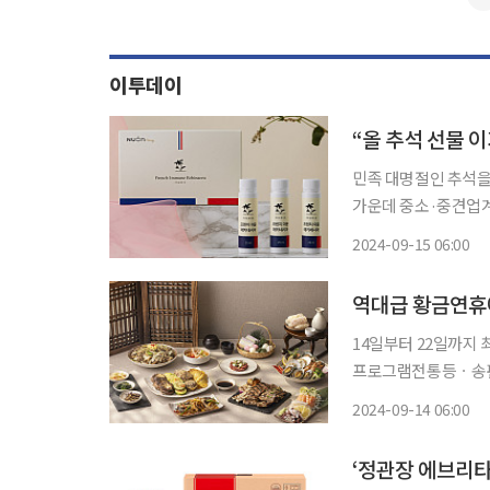
이투데이
“올 추석 선물 
민족 대명절인 추석을
가운데 중소·중견업계
린다. 15일 중소중견업계에 따르면, 소노시즌은 소노호텔앤리조트 내에 있는 소노시즌 브랜
2024-09-15 06:00
역대급 황금연휴에
14일부터 22일까지
프로그램전통등ㆍ송편비누 만들기
올해는 14일부터 22
2024-09-14 06:00
춰 고향 방문 이후로도
‘정관장 에브리타