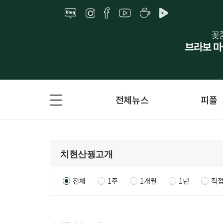
전체뉴스
피플
전체
1주
1개월
1년
직