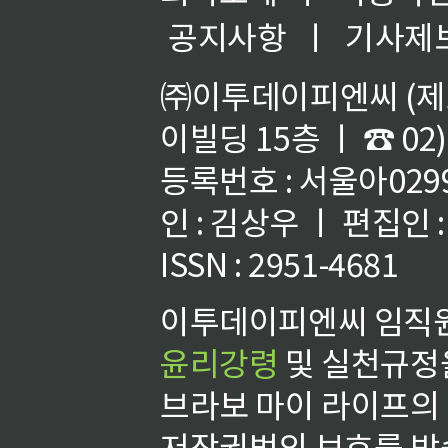
공지사항
ㅣ
기사제
㈜이투데이피엔씨 (제호
이빌딩 15층 ㅣ ☎ 02)
등록번호 : 서울아02992
인 : 김상우 ㅣ 편집인
ISSN : 2951-4681
이투데이피엔씨 임직원
윤리강령
및 실천규정을
브라보 마이 라이프의
저작권법의 보호를 받