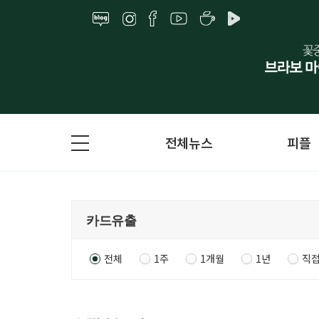
전체뉴스
피플
전체
1주
1개월
1년
직